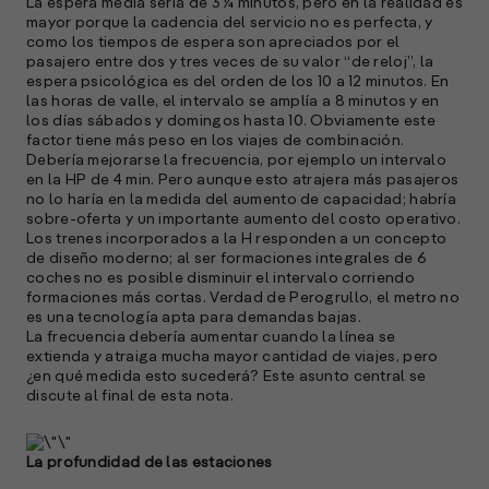
La espera media sería de 3 ¼ minutos, pero en la realidad es
A
mayor porque la cadencia del servicio no es perfecta, y
c
como los tiempos de espera son apreciados por el
s
pasajero entre dos y tres veces de su valor “de reloj”, la
a
espera psicológica es del orden de los 10 a 12 minutos. En
las horas de valle, el intervalo se amplía a 8 minutos y en
e
los días sábados y domingos hasta 10. Obviamente este
f
factor tiene más peso en los viajes de combinación.
p
Debería mejorarse la frecuencia, por ejemplo un intervalo
e
en la HP de 4 min. Pero aunque esto atrajera más pasajeros
D
no lo haría en la medida del aumento de capacidad; habría
sobre-oferta y un importante aumento del costo operativo.
l
Los trenes incorporados a la H responden a un concepto
M
de diseño moderno; al ser formaciones integrales de 6
e
coches no es posible disminuir el intervalo corriendo
p
formaciones más cortas. Verdad de Perogrullo, el metro no
es una tecnología apta para demandas bajas.
La frecuencia debería aumentar cuando la línea se
l
extienda y atraiga mucha mayor cantidad de viajes, pero
¿en qué medida esto sucederá? Este asunto central se
A
discute al final de esta nota.
E
M
(
La profundidad de las estaciones
R