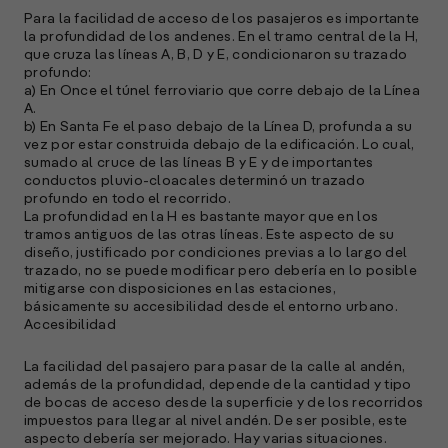
C
Para la facilidad de acceso de los pasajeros es importante
la profundidad de los andenes. En el tramo central de la H,
e
que cruza las líneas A, B, D y E, condicionaron su trazado
s
profundo:
a) En Once el túnel ferroviario que corre debajo de la Línea
A.
b) En Santa Fe el paso debajo de la Línea D, profunda a su
S
vez por estar construida debajo de la edificación. Lo cual,
sumado al cruce de las líneas B y E y de importantes
l
conductos pluvio-cloacales determinó un trazado
»
profundo en todo el recorrido.
La profundidad en la H es bastante mayor que en los
tramos antiguos de las otras líneas. Este aspecto de su
diseño, justificado por condiciones previas a lo largo del
trazado, no se puede modificar pero debería en lo posible
mitigarse con disposiciones en las estaciones,
básicamente su accesibilidad desde el entorno urbano.
Accesibilidad
La facilidad del pasajero para pasar de la calle al andén,
además de la profundidad, depende de la cantidad y tipo
de bocas de acceso desde la superficie y de los recorridos
impuestos para llegar al nivel andén. De ser posible, este
aspecto debería ser mejorado. Hay varias situaciones.