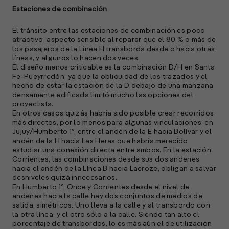
Estaciones de combinación
El tránsito entre las estaciones de combinación es poco
atractivo, aspecto sensible al reparar que el 80 % o más de
los pasajeros de la Línea H transborda desde o hacia otras
líneas, y algunos lo hacen dos veces.
El diseño menos criticable es la combinación D/H en Santa
Fe-Pueyrredón, ya que la oblicuidad de los trazados y el
hecho de estar la estación de la D debajo de una manzana
densamente edificada limitó mucho las opciones del
proyectista.
En otros casos quizás habría sido posible crear recorridos
más directos, por lo menos para algunas vinculaciones: en
Jujuy/Humberto 1º, entre el andén de la E hacia Bolívar y el
andén de la H hacia Las Heras que habría merecido
estudiar una conexión directa entre ambos. En la estación
Corrientes, las combinaciones desde sus dos andenes
hacia el andén de la Línea B hacia Lacroze, obligan a salvar
desniveles quizá innecesarios.
En Humberto 1º, Once y Corrientes desde el nivel de
andenes hacia la calle hay dos conjuntos de medios de
salida, simétricos. Uno lleva a la calle y al transbordo con
la otra línea, y el otro sólo a la calle. Siendo tan alto el
porcentaje de transbordos, lo es más aún el de utilización