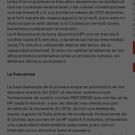
Línea H en sus primeros tres años de servicio se multiplicó
l
con las sucesivas extensiones y las nuevas combinaciones
ú
con las líneas B y D. Los primeros meses de 2017 muestran
n
que la H supera (en viajes pagos) a la Línea E, pero esto no
s
implica que le esté dando a la Ciudad un servicio cuyos
beneficios compensen la inversión.
La H funciona en la hora de punta (HP) con un tren de 6
a
coches cada 6 ½ minutos, y durante las horas intermedias
cada 7 ½ minutos, utilizando menos del tercio de su
capacidad potencial. Si esto no cambia totalmente en los
años próximos estaríamos ante un proyecto ruinoso, en
términos técnico-económico.
La frecuencia
La baja demanda de la primera etapa se pronosticó en los
estudios previos. En 2007, el servicio comenzó con
formaciones de cuatro coches MATERFER que corrían en la
HP cada 6 minutos, y aun así dando una oferta muy por
encima de la necesaria. En 2016, ya con una demanda
mayor, ingresó la flota actual de modernas formaciones de
6 coches que corren en la HP cada 6 ½ minutos, ofreciendo
una capacidad relativamente adecuada, pero con un
intervalo poco atractivo para el pasajero.