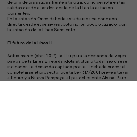
de una de las salidas frente a la otra, como se nota en las
salidas desde el andén oeste de la H en la estación
Corrientes.
En la estación Once debería estudiarse una conexión
directa desde el semi-vestíbulo norte, poco utilizado, con
la estación de la Línea Sarmiento.
El futuro de la Línea H
Actualmente (abril 2017), la H supera la demanda de viajes
pagos de la Línea E, relegándola al último lugar según ese
indicador. La demanda captada por la H debería crecer al
completarse el proyecto, que la Ley 317/2001 preveía llevar
a Retiro y a Nueva Pompeya, al pie del puente Alsina. Pero
hubo dos modificaciones del trazado que ensombrecen el
futuro de la Línea H en cuanto a la demanda y su utilidad
para el sistema de transporte, o sea para la sociedad.
La extensión norte
La Ley 317 disponía llevar la Línea H hasta Retiro por
Pueyrredón y Av. Del Libertador. A principios de 2010