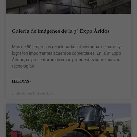
d
l
M
e
p
Galería de imágenes de la 3° Expo Áridos
d
l
C
Más de 50 empresas relacionadas al sector participaron y
A
lograron importantes acuerdos comerciales. En la 3° Expo
d
Áridos, se presentaron diversas propuestas sobre nuevas
E
M
tecnologías
(
R
LEER MÁS »
C
r
21 de diciembre de 2017
e
s
d
u
S
l