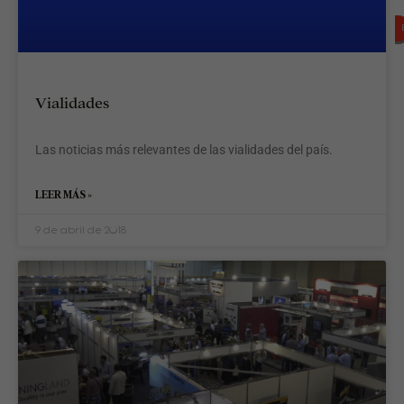
Vialidades
p
Las noticias más relevantes de las vialidades del país.
q
LEER MÁS »
c
9 de abril de 2018
A
c
s
a
e
e
f
p
e
D