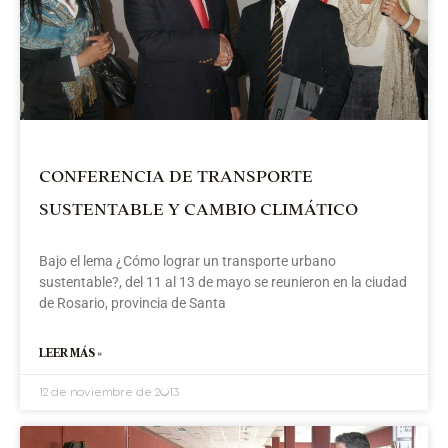
e
D
d
l
M
e
p
d
l
CONFERENCIA DE TRANSPORTE
C
A
SUSTENTABLE Y CAMBIO CLIMÁTICO
d
E
M
Bajo el lema ¿Cómo lograr un transporte urbano
(
sustentable?, del 11 al 13 de mayo se reunieron en la ciudad
R
de Rosario, provincia de Santa
C
r
e
LEER MÁS »
s
d
12 de noviembre de 2013
u
S