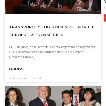
TRANSPORTE Y LOGÍSTICA SUSTENTABLE
EUROPA-LATINOAMÉRICA
p
El 30 de junio, en la sede del Centro Argentino de Ingenieros
(CAI), se llevó a cabo la conferencia que dio cierre al
q
Proyecto Enable,
c
LEER MÁS »
A
c
12 de noviembre de 2013
s
a
e
e
f
p