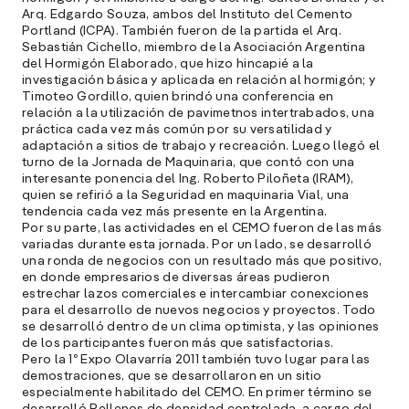
Arq. Edgardo Souza, ambos del Instituto del Cemento
Portland (ICPA). También fueron de la partida el Arq.
Sebastián Cichello, miembro de la Asociación Argentina
del Hormigón Elaborado, que hizo hincapié a la
investigación básica y aplicada en relación al hormigón; y
Timoteo Gordillo, quien brindó una conferencia en
relación a la utilización de pavimetnos intertrabados, una
práctica cada vez más común por su versatilidad y
adaptación a sitios de trabajo y recreación. Luego llegó el
turno de la Jornada de Maquinaria, que contó con una
interesante ponencia del Ing. Roberto Piloñeta (IRAM),
quien se refirió a la Seguridad en maquinaria Vial, una
tendencia cada vez más presente en la Argentina.
Por su parte, las actividades en el CEMO fueron de las más
variadas durante esta jornada. Por un lado, se desarrolló
una ronda de negocios con un resultado más que positivo,
en donde empresarios de diversas áreas pudieron
estrechar lazos comerciales e intercambiar conexciones
para el desarrollo de nuevos negocios y proyectos. Todo
se desarrolló dentro de un clima optimista, y las opiniones
de los participantes fueron más que satisfactorias.
Pero la 1º Expo Olavarría 2011 también tuvo lugar para las
demostraciones, que se desarrollaron en un sitio
especialmente habilitado del CEMO. En primer término se
desarrolló Rellenos de densidad controlada, a cargo del