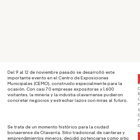
Del 9 al 12 de noviembre pasado se desarrolló este
importante evento en el Centro de Exposiciones
Municipales (CEMO), construido especialmente para la
ocasión. Con casi 70 empresas expositoras y 1.600
l
visitantes, la minería y la industia olavarriense pudieron
ú
concretar negocios y estrechar lazos con miras al futuro.
n
s
a
Se trata de un momento histórico para la ciudad
bonaerense de Olavarría. Sitio tradicional de canteras y
emprendimientos mineros, decidió potenciarse como sitio