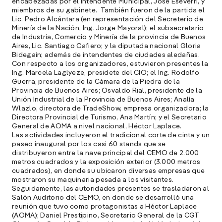
encabezadas por el Intendente Municipal, José Eseverri, y
D
miembros de su gabinete. También fueron de la partida el
Lic. Pedro Alcántara (en representación del Secreterio de
l
Minería de la Nación, Ing. Jorge Mayoral); el subsecretario
M
de Industria, Comercio y Minería de la provincia de Buenos
e
Aires, Lic. Santiago Cafiero; y la diputada nacional Gloria
p
Bidegain; además de intendentes de ciudades aledañas.
Con respecto a los organizadores, estuvieron presentes la
Ing. Marcela Laglyeze, presidete del CIO; el Ing. Rodolfo
l
Guerra, presidente de la Cámara de la Piedra de la
Provincia de Buenos Aires; Osvaldo Rial, presidente de la
A
Unión Industrial de la Provincia de Buenos Aires; Analía
Wlazlo, directora de TradeShow, empresa organizadora; la
E
Directora Provincial de Turismo, Ana Martín; y el Secretario
M
General de AOMA a nivel nacional, Héctor Laplace.
(
Las actividades incluyeron el tradicional corte de cinta y un
R
paseo inaugural por los casi 60 stands que se
C
distribuyeron entre la nave principal del CEMO de 2.000
metros cuadrados y la exposición exterior (3.000 metros
e
cuadrados), en donde su ubicaron diversas empresas que
s
mostraron su maquinaria pesada a los visitantes.
Seguidamente, las autoridades presentes se trasladaron al
Salón Auditorio del CEMO, en donde se desarrolló una
reunión que tuvo como protagonistas a Héctor Laplace
S
(AOMA); Daniel Prestipino, Secretario General de la CGT