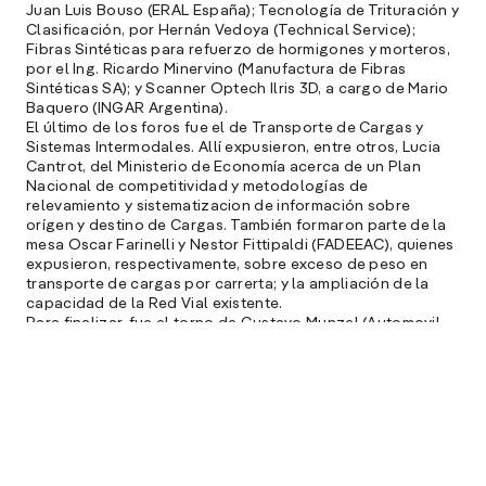
Juan Luis Bouso (ERAL España); Tecnología de Trituración y
Clasificación, por Hernán Vedoya (Technical Service);
Fibras Sintéticas para refuerzo de hormigones y morteros,
por el Ing. Ricardo Minervino (Manufactura de Fibras
Sintéticas SA); y Scanner Optech Ilris 3D, a cargo de Mario
Baquero (INGAR Argentina).
El último de los foros fue el de Transporte de Cargas y
Sistemas Intermodales. Allí expusieron, entre otros, Lucia
Cantrot, del Ministerio de Economía acerca de un Plan
Nacional de competitividad y metodologías de
relevamiento y sistematizacion de información sobre
orígen y destino de Cargas. También formaron parte de la
mesa Oscar Farinelli y Nestor Fittipaldi (FADEEAC), quienes
expusieron, respectivamente, sobre exceso de peso en
transporte de cargas por carrerta; y la ampliación de la
capacidad de la Red Vial existente.
Para finalizar, fue el torno de Gustavo Munzel (Automovil
Club Argentina), que propuso Educación vial dirigida a
choferes; y los ingenieros Hector Gigante y Azuzena Keim
(Dirección de Vialidad de la Provinca de Buenos Aires),
quienes expusieron sobre Bitrenes y el transporte
carretero.
OBJETIVOS CUMPLIDOS