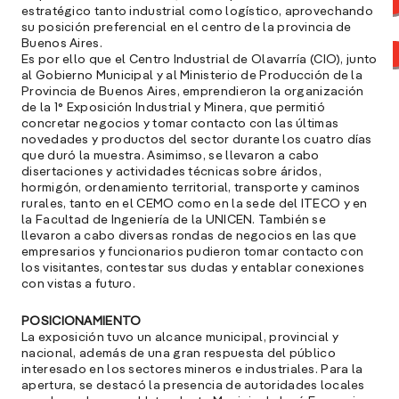
estratégico tanto industrial como logístico, aprovechando
su posición preferencial en el centro de la provincia de
Buenos Aires.
Es por ello que el Centro Industrial de Olavarría (CIO), junto
al Gobierno Municipal y al Ministerio de Producción de la
Provincia de Buenos Aires, emprendieron la organización
de la 1° Exposición Industrial y Minera, que permitió
concretar negocios y tomar contacto con las últimas
novedades y productos del sector durante los cuatro días
que duró la muestra. Asimimso, se llevaron a cabo
disertaciones y actividades técnicas sobre áridos,
hormigón, ordenamiento territorial, transporte y caminos
rurales, tanto en el CEMO como en la sede del ITECO y en
la Facultad de Ingeniería de la UNICEN. También se
llevaron a cabo diversas rondas de negocios en las que
empresarios y funcionarios pudieron tomar contacto con
A
los visitantes, contestar sus dudas y entablar conexiones
c
con vistas a futuro.
s
a
POSICIONAMIENTO
La exposición tuvo un alcance municipal, provincial y
e
nacional, además de una gran respuesta del público
f
interesado en los sectores mineros e industriales. Para la
p
apertura, se destacó la presencia de autoridades locales
e