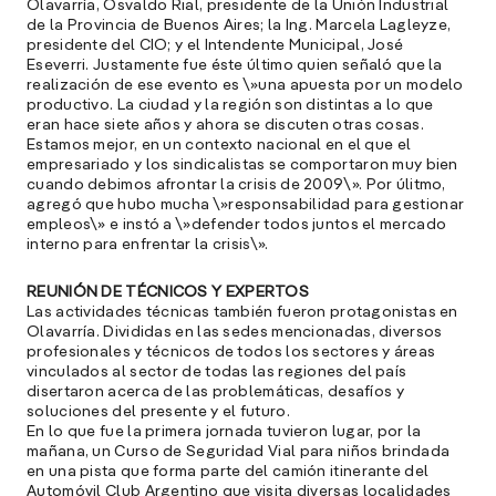
Olavarría, Osvaldo Rial, presidente de la Unión Industrial
l
de la Provincia de Buenos Aires; la Ing. Marcela Lagleyze,
»
presidente del CIO; y el Intendente Municipal, José
Eseverri. Justamente fue éste último quien señaló que la
realización de ese evento es \»una apuesta por un modelo
productivo. La ciudad y la región son distintas a lo que
eran hace siete años y ahora se discuten otras cosas.
Estamos mejor, en un contexto nacional en el que el
empresariado y los sindicalistas se comportaron muy bien
cuando debimos afrontar la crisis de 2009\». Por úlitmo,
agregó que hubo mucha \»responsabilidad para gestionar
empleos\» e instó a \»defender todos juntos el mercado
interno para enfrentar la crisis\».
REUNIÓN DE TÉCNICOS Y EXPERTOS
Las actividades técnicas también fueron protagonistas en
Olavarría. Divididas en las sedes mencionadas, diversos
profesionales y técnicos de todos los sectores y áreas
vinculados al sector de todas las regiones del país
disertaron acerca de las problemáticas, desafíos y
soluciones del presente y el futuro.
En lo que fue la primera jornada tuvieron lugar, por la
mañana, un Curso de Seguridad Vial para niños brindada
en una pista que forma parte del camión itinerante del
Automóvil Club Argentino que visita diversas localidades