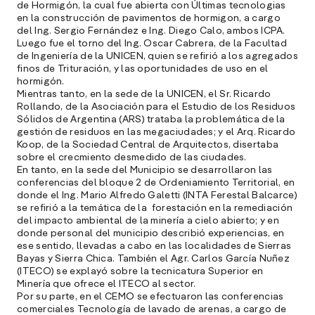
de Hormigón, la cual fue abierta con Últimas tecnologias
en la construcción de pavimentos de hormigon, a cargo
del Ing. Sergio Fernández e Ing. Diego Calo, ambos ICPA.
Luego fue el torno del Ing. Oscar Cabrera, de la Facultad
de Ingeniería de la UNICEN, quien se refirió a los agregados
finos de Trituración, y las oportunidades de uso en el
hormigón.
Mientras tanto, en la sede de la UNICEN, el Sr. Ricardo
Rollando, de la Asociación para el Estudio de los Residuos
Sólidos de Argentina (ARS) trataba la problemática de la
gestión de residuos en las megaciudades; y el Arq. Ricardo
Koop, de la Sociedad Central de Arquitectos, disertaba
sobre el crecmiento desmedido de las ciudades.
En tanto, en la sede del Municipio se desarrollaron las
conferencias del bloque 2 de Ordeniamiento Territorial, en
donde el Ing. Mario Alfredo Galetti (INTA Ferestal Balcarce)
se refirió a la temática de la forestación en la remediación
del impacto ambiental de la minería a cielo abierto; y en
donde personal del municipio describió experiencias, en
ese sentido, llevadas a cabo en las localidades de Sierras
Bayas y Sierra Chica. También el Agr. Carlos García Nuñez
(ITECO) se explayó sobre la tecnicatura Superior en
Minería que ofrece el ITECO al sector.
Por su parte, en el CEMO se efectuaron las conferencias
comerciales Tecnología de lavado de arenas, a cargo de