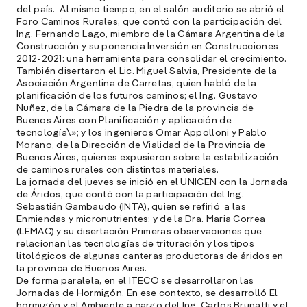
del país. Al mismo tiempo, en el salón auditorio se abrió el
Foro Caminos Rurales, que contó con la participación del
Ing. Fernando Lago, miembro de la Cámara Argentina de la
Construcción y su ponencia Inversión en Construcciones
2012-2021: una herramienta para consolidar el crecimiento.
También disertaron el Lic. Miguel Salvia, Presidente de la
Asociación Argentina de Carretas, quien habló de la
planificación de los futuros caminos; el Ing. Gustavo
Nuñez, de la Cámara de la Piedra de la provincia de
Buenos Aires con Planificación y aplicación de
tecnología\»; y los ingenieros Omar Appolloni y Pablo
Morano, de la Dirección de Vialidad de la Provincia de
Buenos Aires, quienes expusieron sobre la estabilización
de caminos rurales con distintos materiales.
La jornada del jueves se inició en el UNICEN con la Jornada
de Áridos, que contó con la participación del Ing.
Sebastián Gambaudo (INTA), quien se refirió a las
Enmiendas y micronutrientes; y de la Dra. Maria Correa
(LEMAC) y su disertación Primeras observaciones que
relacionan las tecnologías de trituración y los tipos
litológicos de algunas canteras productoras de áridos en
la provinca de Buenos Aires.
De forma paralela, en el ITECO se desarrollaron las
Jornadas de Hormigón. En ese contexto, se desarrolló El
hormigón y el Ambiente a cargo del Ing. Carlos Brunatti y el