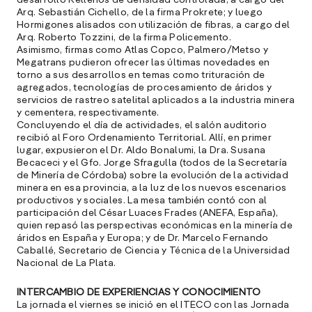
Arq. Sebastián Cichello, de la firma Prokrete; y luego
Hormigones alisados con utilización de fibras, a cargo del
Arq. Roberto Tozzini, de la firma Policemento.
Asimismo, firmas como Atlas Copco, Palmero/Metso y
Megatrans pudieron ofrecer las últimas novedades en
torno a sus desarrollos en temas como trituración de
agregados, tecnologías de procesamiento de áridos y
servicios de rastreo satelital aplicados a la industria minera
y cementera, respectivamente.
Concluyendo el día de actividades, el salón auditorio
recibió al Foro Ordenamiento Territorial. Allí, en primer
lugar, expusieron el Dr. Aldo Bonalumi, la Dra. Susana
Becaceci y el Gfo. Jorge Sfragulla (todos de la Secretaría
de Minería de Córdoba) sobre la evolución de la actividad
minera en esa provincia, a la luz de los nuevos escenarios
productivos y sociales. La mesa también contó con al
participación del César Luaces Frades (ANEFA, España),
quien repasó las perspectivas económicas en la minería de
áridos en España y Europa; y de Dr. Marcelo Fernando
Caballé, Secretario de Ciencia y Técnica de la Universidad
Nacional de La Plata.
INTERCAMBIO DE EXPERIENCIAS Y CONOCIMIENTO
La jornada el viernes se inició en el ITECO con las Jornada