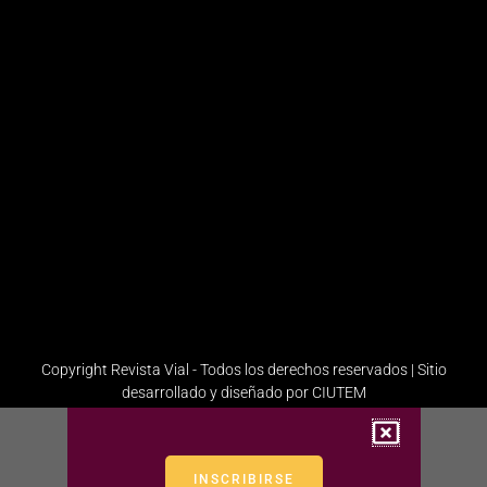
Victoria
/ Ventas /
Marketing
Laboret
+54 9
Redacción
11
Laura
5839-
Quiroga
Administración
1201
Gerencia
Redacción
Comercial
+54 9 11
6665-
1358
Administración
Copyright Revista Vial - Todos los derechos reservados | Sitio
desarrollado y diseñado por CIUTEM
INSCRIBIRSE