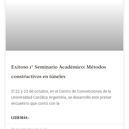
l
»
Exitoso 1° Seminario Académico: Métodos
constructivos en túneles
El 22 y 23 de octubre, en el Centro de Convenciones de la
Universidad Católica Argentina, se desarrolló este primer
encuentro que contó con la
LEER MÁS »
25 de octubre de 2013