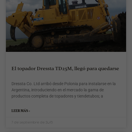
d
l
M
e
p
d
l
C
A
d
E
M
El topador Dressta TD25M, llegó para quedarse
(
R
C
Dressta Co. Ltd arribó desde Polonia para instalarse en la
r
Argentina, introduciendo en el mercado la gama de
e
productos completa de topadores y tiendetubos; a
s
d
u
LEER MÁS »
S
7 de septiembre de 2015
l