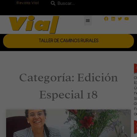
Ir
Revista Vial
Buscar
Buscar
al
Facebook
Linkedin
Twitter
Yout
contenido
TALLER DE CAMINOS RURALES
P
Categoría: Edición
c
l
ú
Especial 18
n
s
a
n
a