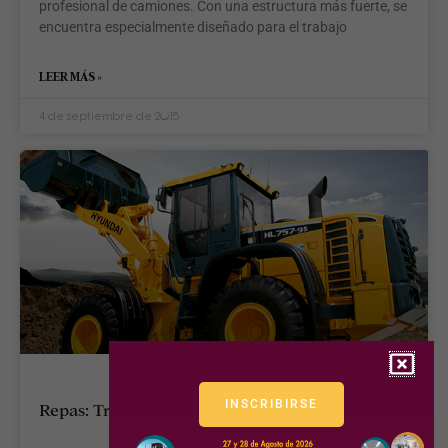
profesional de camiones. Con una estructura más fuerte, se
encuentra especialmente diseñado para el trabajo
LEER MÁS »
4 de septiembre de 2015
INSCRIBIRSE
Repas: Trayectoria, compromiso y excelencia