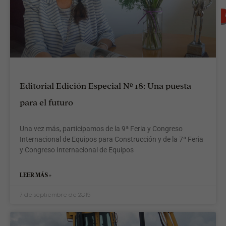
p
Editorial Edición Especial Nº 18: Una puesta
q
para el futuro
c
Una vez más, participamos de la 9ª Feria y Congreso
A
Internacional de Equipos para Construcción y de la 7ª Feria
c
y Congreso Internacional de Equipos
s
a
e
LEER MÁS »
e
f
7 de septiembre de 2015
p
e
D