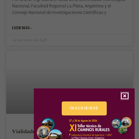
Nacional, Facultad Regional La Plata, Argentina y el
Consejo Nacional de Investigaciones Científicas y
LEER MÁS »
10 de mayo de 2022
INSCRIBIRSE
Vialidades Provinciales