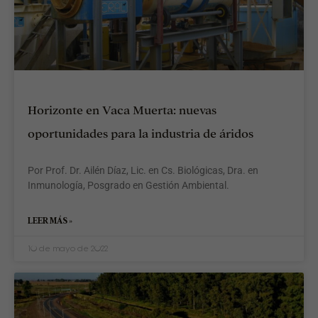
d
l
M
e
p
d
l
C
Horizonte en Vaca Muerta: nuevas
A
d
oportunidades para la industria de áridos
E
M
(
Por Prof. Dr. Ailén Díaz, Lic. en Cs. Biológicas, Dra. en
R
Inmunología, Posgrado en Gestión Ambiental.
C
r
e
LEER MÁS »
s
d
10 de mayo de 2022
u
S
l