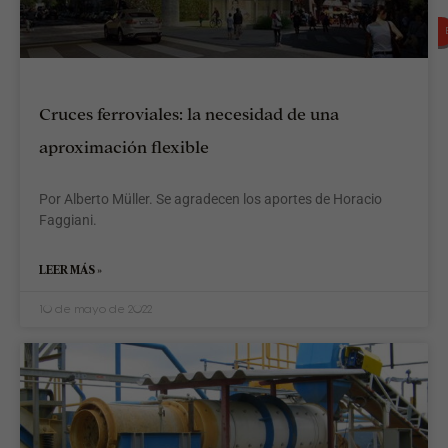
Cruces ferroviales: la necesidad de una
p
aproximación flexible
q
Por Alberto Müller. Se agradecen los aportes de Horacio
Faggiani.
c
A
LEER MÁS »
c
s
10 de mayo de 2022
a
e
e
f
p
e
D