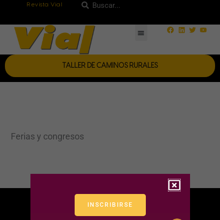
Ir
Revista Vial
Buscar
Buscar
al
Facebook
Linkedin
Twitter
Yout
contenido
TALLER DE CAMINOS RURALES
Ferias y congresos
INSCRIBIRSE