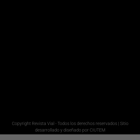
4438-
Editorial
7276
Magalí
Comercial
Victoria
/ Ventas /
Marketing
Laboret
+54 9
Redacción
11
Laura
5839-
Quiroga
Administración
1201
Gerencia
Redacción
Comercial
+54 9 11
6665-
1358
Administración
Copyright Revista Vial - Todos los derechos reservados | Sitio
desarrollado y diseñado por CIUTEM