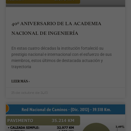
d
l
M
e
40º ANIVERSARIO DE LA ACADEMIA
p
d
NACIONAL DE INGENIERÍA
l
C
A
En estas cuatro décadas la institución fortaleció su
d
prestigio nacional e internacional con el esfuerzo de sus
E
miembros, estos últimos de destacada actuación y
M
trayectoria
(
R
C
LEER MÁS »
r
e
25 de octubre de 2013
s
d
u
S
l