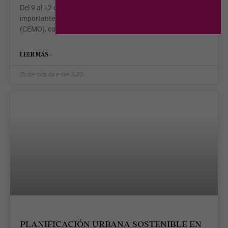
Del 9 al 12 de noviembre pasado se desarrolló este
importante evento en el Centro de Exposiciones Municipales
(CEMO), construido especialmente para la ocasión. Con
LEER MÁS »
25 de octubre de 2013
PLANIFICACIÓN URBANA SOSTENIBLE EN