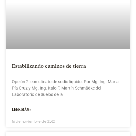
l
»
Estabilizando caminos de tierra
Opción 2: con silicato de sodio líquido. Por Mg. Ing. María
Pía Cruz y Mg. Ing. Ítalo F. Martín-Schmädke del
Laboratorio de Suelos de la
LEER MÁS »
16 de noviembre de 2022