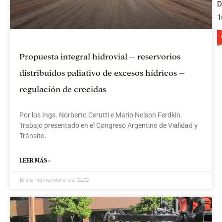
Propuesta integral hidrovial – reservorios
distribuidos paliativo de excesos hídricos –
p
regulación de crecidas
Por los Ings. Norberto Cerutti e Mario Nelson Ferdkin.
q
Trabajo presentado en el Congreso Argentino de Vialidad y
Tránsito.
c
A
LEER MÁS »
c
s
a
16 de noviembre de 2022
e
e
f
p