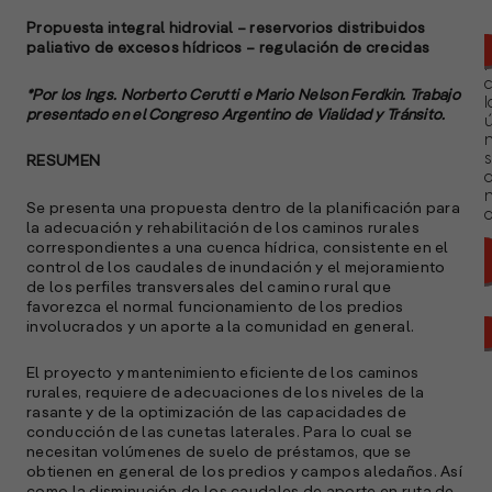
Propuesta integral hidrovial – reservorios distribuidos
paliativo de excesos hídricos – regulación de crecidas
*Por los Ings.
Norberto Cerutti e Mario Nelson Ferdkin. Trabajo
l
presentado en el Congreso Argentino de Vialidad y Tránsito.
ú
n
s
RESUMEN
Se presenta una propuesta dentro de la planificación para
a
la adecuación y rehabilitación de los caminos rurales
correspondientes a una cuenca hídrica, consistente en el
control de los caudales de inundación y el mejoramiento
de los perfiles transversales del camino rural que
favorezca el normal funcionamiento de los predios
involucrados y un aporte a la comunidad en general.
El proyecto y mantenimiento eficiente de los caminos
rurales, requiere de adecuaciones de los niveles de la
rasante y de la optimización de las capacidades de
conducción de las cunetas laterales. Para lo cual se
necesitan volúmenes de suelo de préstamos, que se
obtienen en general de los predios y campos aledaños. Así