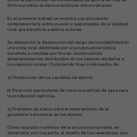
como la disminución de los caudales de aporte en ruta de
dichos predios en época de lluvias extraordinarias.
En el presente trabajo se muestra una asociación
complementaria entre usuario y responsable de la vialidad
A
rural que beneficia a ambos actores.
c
s
Se demuestra la disminución del rango de inundabilidad en
a
una zona rural delimitada por una subcuenca hídrica,
sometida a crecidas por lluvias, construyendo
e
almacenamientos distribuidos en los campos aledaños a
f
los caminos rurales. Cumpliendo fines combinados de:
p
e
a) Disminución de los caudales de aporte.
D
l
b) Para usos particulares de reserva eventual de agua para
la producción agrícola.
M
e
p
c) Préstamo de suelos para el mejoramiento de la
geometría transversal de los mismos.
l
Como respaldo numérico de la solución propuesta, se
A
desarrolla, por una parte, el diseño de los reservorios, que