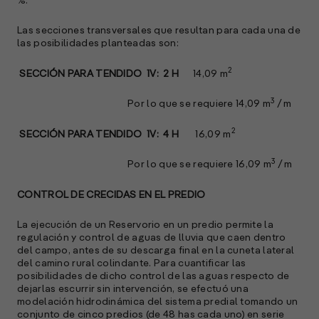
%.
Las secciones transversales que resultan para cada una de
las posibilidades planteadas son:
2
SECCIÓN PARA TENDIDO 1V: 2 H
14,09 m
3
Por lo que se requiere 14,09 m
/ m
2
SECCIÓN PARA TENDIDO 1V: 4 H
16,09 m
3
Por lo que se requiere 16,09 m
/ m
CONTROL DE CRECIDAS EN EL PREDIO
La ejecución de un Reservorio en un predio permite la
regulación y control de aguas de lluvia que caen dentro
del campo, antes de su descarga final en la cuneta lateral
del camino rural colindante. Para cuantificar las
posibilidades de dicho control de las aguas respecto de
dejarlas escurrir sin intervención, se efectuó una
modelación hidrodinámica del sistema predial tomando un
conjunto de cinco predios (de 48 has cada uno) en serie