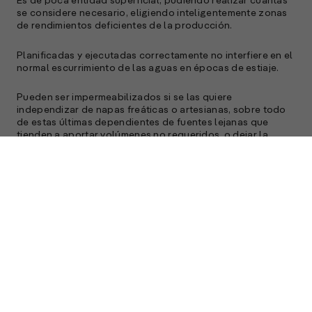
Es de poca entidad superficial, pudiendo realizar cuantas
se considere necesario, eligiendo inteligentemente zonas
de rendimientos deficientes de la producción.
Planificadas y ejecutadas correctamente no interfiere en el
normal escurrimiento de las aguas en épocas de estiaje.
Pueden ser impermeabilizados si se las quiere
independizar de napas freáticas o artesianas, sobre todo
de estas últimas dependientes de fuentes lejanas que
tienden a aportar volúmenes no requeridos, o dejar la
excavación librada a la vinculación con los movimientos de
las aguas subterráneas.
La solución planteada es para zonas llanas con escasa
pendiente por cuanto en zonas onduladas pueden utilizar
los aterrazados, siguiendo las líneas de nivel, y combinar
con esta solución de ser necesario.
Unas aclaraciones convenientes es que el reservorio no
debe estar permanentemente colmado, porque en ese
caso no dispondrá de espacio para alojar una avenida
extraordinaria; y que por otra parte si su pelo de agua es
más bajo que el pelo de agua de la cuneta, se tendrá que