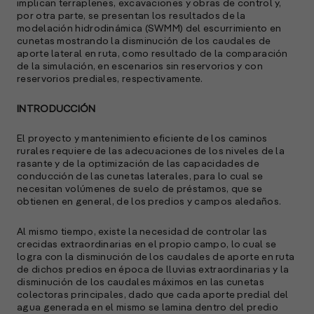
implican terraplenes, excavaciones y obras de control y,
E
por otra parte, se presentan los resultados de la
M
modelación hidrodinámica (SWMM) del escurrimiento en
(
cunetas mostrando la disminución de los caudales de
R
aporte lateral en ruta, como resultado de la comparación
C
de la simulación, en escenarios sin reservorios y con
reservorios prediales, respectivamente.
e
s
INTRODUCCIÓN
El proyecto y mantenimiento eficiente de los caminos
rurales requiere de las adecuaciones de los niveles de la
S
rasante y de la optimización de las capacidades de
l
conducción de las cunetas laterales, para lo cual se
necesitan volúmenes de suelo de préstamos, que se
»
obtienen en general, de los predios y campos aledaños.
Al mismo tiempo, existe la necesidad de controlar las
crecidas extraordinarias en el propio campo, lo cual se
logra con la disminución de los caudales de aporte en ruta
de dichos predios en época de lluvias extraordinarias y la
disminución de los caudales máximos en las cunetas
colectoras principales, dado que cada aporte predial del
agua generada en el mismo se lamina dentro del predio