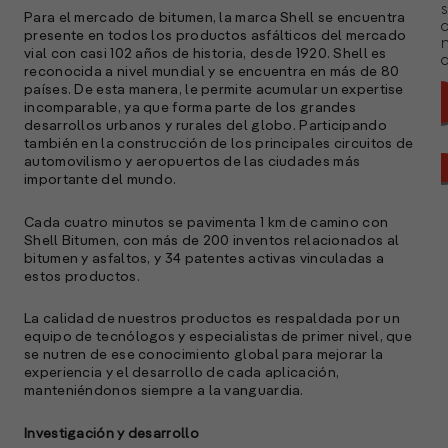
s
Para el mercado de bitumen, la marca Shell se encuentra
presente en todos los productos asfálticos del mercado
vial con casi 102 años de historia, desde 1920. Shell es
a
reconocida a nivel mundial y se encuentra en más de 80
países. De esta manera, le permite acumular un expertise
incomparable, ya que forma parte de los grandes
desarrollos urbanos y rurales del globo. Participando
también en la construcción de los principales circuitos de
automovilismo y aeropuertos de las ciudades más
importante del mundo.
Cada cuatro minutos se pavimenta 1 km de camino con
Shell Bitumen, con más de 200 inventos relacionados al
bitumen y asfaltos, y 34 patentes activas vinculadas a
estos productos.
La calidad de nuestros productos es respaldada por un
equipo de tecnólogos y especialistas de primer nivel, que
se nutren de ese conocimiento global para mejorar la
experiencia y el desarrollo de cada aplicación,
manteniéndonos siempre a la vanguardia.
A
c
Investigación y desarrollo
s