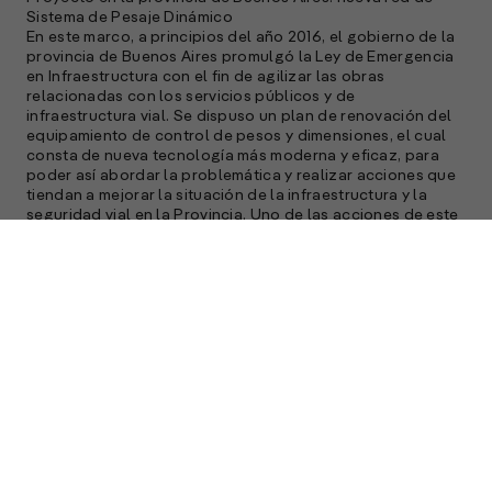
Sistema de Pesaje Dinámico
»
En este marco, a principios del año 2016, el gobierno de la
provincia de Buenos Aires promulgó la Ley de Emergencia
en Infraestructura con el fin de agilizar las obras
relacionadas con los servicios públicos y de
infraestructura vial. Se dispuso un plan de renovación del
equipamiento de control de pesos y dimensiones, el cual
consta de nueva tecnología más moderna y eficaz, para
poder así abordar la problemática y realizar acciones que
tiendan a mejorar la situación de la infraestructura y la
seguridad vial en la Provincia. Uno de las acciones de este
plan fue la utilización de balanzas dinámicas como
complementarias de estáticas.
Fue así como el Ministerio de Infraestructura de la
Provincia de Buenos Aires comenzó con la implementación
de esta red de sistema de pesaje dinámico. El ambicioso
proyecto prevé la implantación y puesta a punto de 22
puestos en una primera etapa para luego ser ampliados.
El primer puesto de pesaje fue instalado a fines del año
2016, en las cercanías de la ciudad de Campana. Y en la
actualidad ya hay instalados y en funcionamiento más de
10 puestos en las principales rutas de la provincia. Los
mismos fueron seleccionados estratégicamente en
aquellas rutas donde el transporte de carga requiere
mejores y mayores controles donde se invirtió