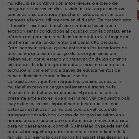
mundial, si se continúa con altos niveles o exceso de
cargas circulantes en vías; la vida útil de los pavimentos
comenzará su deterioro y posterior colapso en tiempos
menores a la vida útil prevista en el diseño. De persistir esta
situación, resultará dificultoso mantenerlos en buen
estado y serán conducidos al colapso, con la consiguiente
pérdida del patrimonio de la infraestructura vial, la que es
una herramienta fundamental del desarrollo del país.
Otro inconveniente al que se enfrentan los tomadores de
decisiones que están a cargo de los organismos que
deben velar por el estado y conservación de los caminos,
es la imposibilidad de poder actualizarse en cuanto a la
tecnología; por ejemplo a través de equipamientos de
pesaje dinámicos para la fiscalización.
La legislación vigente en Argentina permite controlar y
A
multar el exceso de cargas solamente a través de la
c
utilización de balanzas estáticas. El problema que se
s
presenta ante esto es, que al ser la red vial de nuestro país
muy extensa, es casi impracticable tener puestos con
a
balanzas estáticas fijas; ya que que los vehículos de
transporte pesado con exceso de cargas las evitan en el
e
horario en que funcionan o conforman un nuevo recorrido
f
para no pasar ante el control. Su instalación puede ser útil
p
para cubrir aquellos puntos complejos de medición de la
e
red vial; por ejemplo cuando los transportistas desvían su