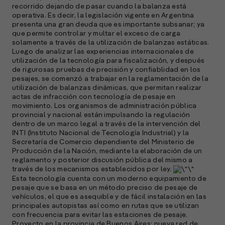
D
recorrido dejando de pasar cuando la balanza está
operativa. Es decir, la legislación vigente en Argentina
l
presenta una gran deuda que es importante subsanar; ya
M
que permite controlar y multar el exceso de carga
e
solamente a través de la utilización de balanzas estáticas.
p
Luego de analizar las experiencias internacionales de
utilización de la tecnología para fiscalización, y después
l
de rigurosas pruebas de precisión y confiablidad en los
pesajes, se comenzó a trabajar en la reglamentación de la
A
utilización de balanzas dinámicas, que permitan realizar
actas de infracción con tecnología de pesaje en
E
movimiento. Los organismos de administración pública
provincial y nacional están impulsando la regulación
M
dentro de un marco legal a través de la intervención del
(
INTI (Instituto Nacional de Tecnología Industrial) y la
R
Secretaría de Comercio dependiente del Ministerio de
C
Producción de la Nación, mediante la elaboración de un
reglamento y posterior discusión pública del mismo a
e
través de los mecanismos establecidos por ley.
s
Esta tecnología cuenta con un moderno equipamiento de
pesaje que se basa en un método preciso de pesaje de
vehículos, el que es asequible y de fácil instalación en las
principales autopistas así como en rutas que se utilizan
S
con frecuencia para evitar las estaciones de pesaje.
l
Proyecto en la provincia de Buenos Aires: nueva red de