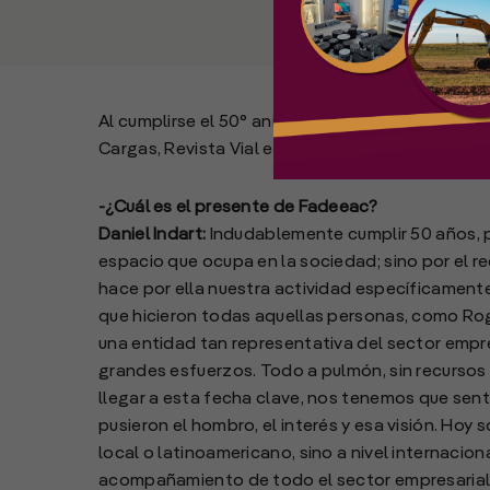
Al cumplirse el 50° aniversario de la Federació
Cargas, Revista Vial entrevistó a su presidente, S
-¿Cuál es el presente de Fadeeac?
Daniel Indart:
Indudablemente cumplir 50 años, p
espacio que ocupa en la sociedad; sino por el r
hace por ella nuestra actividad específicamente.
que hicieron todas aquellas personas, como Rog
una entidad tan representativa del sector empre
grandes esfuerzos. Todo a pulmón, sin recursos
llegar a esta fecha clave, nos tenemos que sen
pusieron el hombro, el interés y esa visión. Ho
local o latinoamericano, sino a nivel internacio
acompañamiento de todo el sector empresarial 