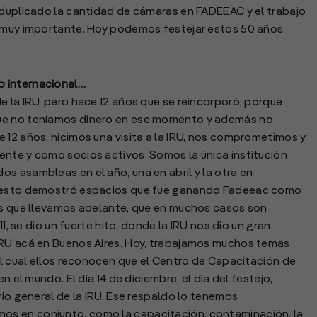
 duplicado la cantidad de cámaras en FADEEAC y el trabajo
s muy importante. Hoy podemos festejar estos 50 años
o internacional…
la IRU, pero hace 12 años que se reincorporó, porque
que no teníamos dinero en ese momento y además no
 12 años, hicimos una visita a la IRU, nos comprometimos y
ente y como socios activos. Somos la única institución
s asambleas en el año, una en abril y la otra en
 Y esto demostró espacios que fue ganando Fadeeac como
mas que llevamos adelante, que en muchos casos son
11, se dio un fuerte hito, donde la IRU nos dio un gran
IRU acá en Buenos Aires. Hoy, trabajamos muchos temas
 el cual ellos reconocen que el Centro de Capacitación de
n el mundo. El día 14 de diciembre, el día del festejo,
rio general de la IRU. Ese respaldo lo tenemos
s en conjunto, como la capacitación, contaminación, la