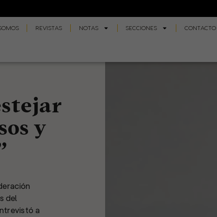
 SOMOS
REVISTAS
NOTAS
SECCIONES
CONTACTO
stejar
sos y
”
ederación
s del
ntrevistó a