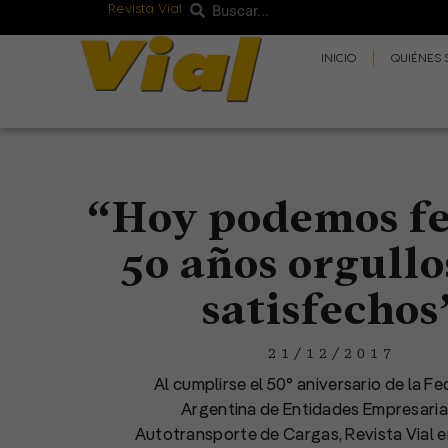
Revista Vial
Buscar
Ir
Buscar
al
INICIO
QUIÉNES
contenido
“Hoy podemos fe
50 años orgullo
satisfechos
21/12/2017
Al cumplirse el 50° aniversario de la F
Argentina de Entidades Empresaria
Autotransporte de Cargas, Revista Vial e