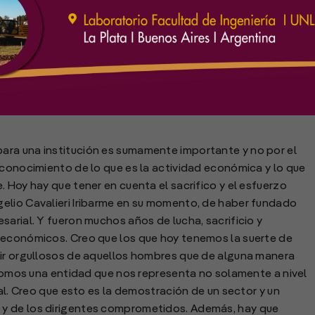
n Argentina de Entidades Empresarias del Autotransporte de
r. Daniel Indart.
ara una institución es sumamente importante y no por el
econocimiento de lo que es la actividad económica y lo que
 Hoy hay que tener en cuenta el sacrifico y el esfuerzo
elio Cavalieri Iribarme en su momento, de haber fundado
sarial. Y fueron muchos años de lucha, sacrificio y
 económicos. Creo que los que hoy tenemos la suerte de
tir orgullosos de aquellos hombres que de alguna manera
y somos una entidad que nos representa no solamente a nivel
nal. Creo que esto es la demostración de un sector y un
y de los dirigentes comprometidos. Además, hay que