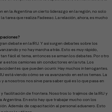
n la Argentina un cierto liderazgo en la región, no solo
a tarea que realiza Fadeeac. La relación, ahora, es mucho
cupaciones?
ran debate en la IRU. Y así surgen debates sobre los
vanzando y no hay marcha atrás. Esto es muy rápido,
tan fácil el tema, entonces se arman los debates. Por otro
r a estos camiones sin conductores en la ruta. Los
 accidentes que pueden ocurrir. Hay muchos interrogantes.
a IRU está viendo cómo se va avanzando en estos temas. La
y a nosotros nos sirve para saber qué es lo que pasa en
 y facilitación de frontera. Nosotros lo trajimos de la IRU y
 Argentina. En esto hay que trabajar mucho con los
ación. Además de capacitación al personal aduanero. Esto