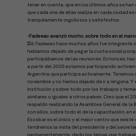
tener en cuenta, que en los últimos años se han
que cada una de ellas realiza en cada ciudad e
tranquilamente orgullosos y satisfechos.
-Fadeeac avanzó mucho, sobre todo en el marc
D.I.:
Fadeeac hace muchos años fue integrante de 
habíamos dejado de pagar la cuota social por
participábamos de las reuniones. Entonces, hace
a partir del 2005 estamos participando activam
Argentina que participa activamente. Tenemos do
noviembre y no hemos dejado de ir a ninguna.
institución y sobre todo por los trabajos y te
similares o iguales a otros países. Creo que el 20
respaldo realizando la Asamblea General de la 
con ellos, sobre todo el de la capacitación, en
Escobar es el único y el mejor centro que existe e
tendremos la visita del presidente y del secreta
permanentemente, dado los temas que trabajamo