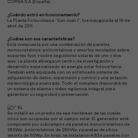
COMSA S.A (España).
p
¿Cuándo entró en funcionamiento?
l
La Planta Fotovoltaica “San Juan I”, fue inaugurada el 18 de
abril de 2011.
A
E
¿Cuáles son sus características?
M
Está compuesta por una combinación de paneles
(
monocristalinos, policristalinos y amorfos montados sobre
soportes fijos y sobre seguidores solares de uno y dos
R
ejes. La planta alberga un centro de investigación y
C
desarrollo especializado en energía solar fotovoltaica.
También está equipada con un sofisticado sistema de
e
adquisición de datos, supervisión y control y una estación
s
meteorológica avanzada. Todo el complejo dispondrá de
un sistema de alarma y video vigilancia integral para
garantizar su seguridad y preservación.
S
l
Se instaló en un predio de seis hectáreas de las cuales
»
cinco son ocupadas por el campo solar. El generador está
compuesto por subcampos de paneles monocristalinos de
285Wp, policristalinos de 280Wp y paneles de silicio
amorfo de 110Wp. En total, se instalaron 4.836 paneles con