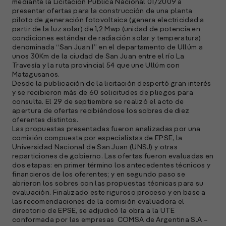
mediante la Licitación Pública Nacional 01/2009 a
presentar ofertas para la construcción de una planta
piloto de generación fotovoltaica (genera electricidad a
partir de la luz solar) de 1,2 Mwp (unidad de potencia en
condiciones estándar de radiación solar y temperatura)
denominada “San Juan I” en el departamento de Ullúm a
unos 30Km de la ciudad de San Juan entre el río La
Travesía y la ruta provincial 54 que une Ullúm con
Matagusanos.
Desde la publicación de la licitación despertó gran interés
y se recibieron más de 60 solicitudes de pliegos para
A
consulta. El 29 de septiembre se realizó el acto de
c
apertura de ofertas recibiéndose los sobres de diez
s
oferentes distintos.
a
Las propuestas presentadas fueron analizadas por una
comisión compuesta por especialistas de EPSE, la
e
Universidad Nacional de San Juan (UNSJ) y otras
f
reparticiones de gobierno. Las ofertas fueron evaluadas en
p
dos etapas: en primer término los antecedentes técnicos y
e
financieros de los oferentes; y en segundo paso se
D
abrieron los sobres con las propuestas técnicas para su
evaluación. Finalizado este riguroso proceso y en base a
las recomendaciones de la comisión evaluadora el
l
directorio de EPSE, se adjudicó la obra a la UTE
M
conformada por las empresas COMSA de Argentina S.A –
e