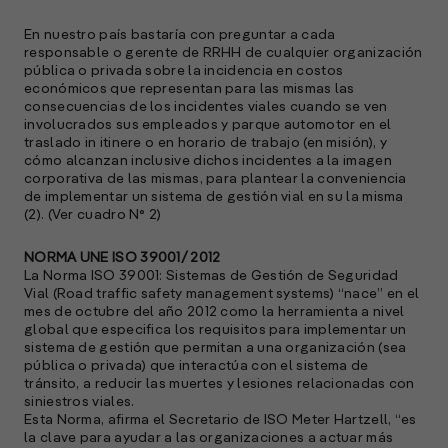
En nuestro país bastaría con preguntar a cada
responsable o gerente de RRHH de cualquier organización
pública o privada sobre la incidencia en costos
económicos que representan para las mismas las
consecuencias de los incidentes viales cuando se ven
A
involucrados sus empleados y parque automotor en el
c
traslado in itinere o en horario de trabajo (en misión), y
s
cómo alcanzan inclusive dichos incidentes a la imagen
a
corporativa de las mismas, para plantear la conveniencia
de implementar un sistema de gestión vial en su la misma
e
(2). (Ver cuadro N° 2)
f
p
NORMA UNE ISO 39001/ 2012
e
La Norma ISO 39001: Sistemas de Gestión de Seguridad
D
Vial (Road traffic safety management systems) “nace” en el
mes de octubre del año 2012 como la herramienta a nivel
l
global que especifica los requisitos para implementar un
M
sistema de gestión que permitan a una organización (sea
e
pública o privada) que interactúa con el sistema de
p
tránsito, a reducir las muertes y lesiones relacionadas con
siniestros viales.
Esta Norma, afirma el Secretario de ISO Meter Hartzell, “es
l
la clave para ayudar a las organizaciones a actuar más