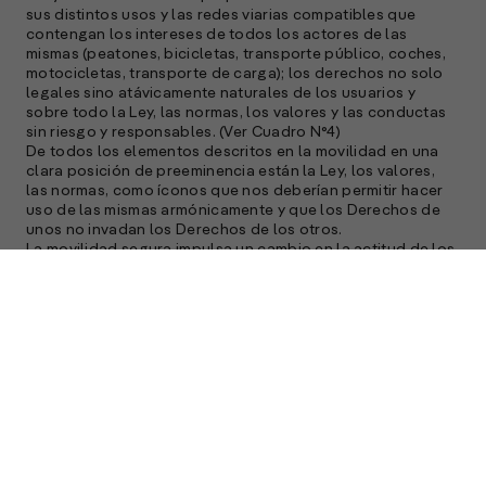
sus distintos usos y las redes viarias compatibles que
contengan los intereses de todos los actores de las
mismas (peatones, bicicletas, transporte público, coches,
motocicletas, transporte de carga); los derechos no solo
legales sino atávicamente naturales de los usuarios y
sobre todo la Ley, las normas, los valores y las conductas
sin riesgo y responsables. (Ver Cuadro N°4)
De todos los elementos descritos en la movilidad en una
clara posición de preeminencia están la Ley, los valores,
las normas, como íconos que nos deberían permitir hacer
uso de las mismas armónicamente y que los Derechos de
unos no invadan los Derechos de los otros.
La movilidad segura impulsa un cambio en la actitud de los
usuarios viales, saberes y habilidades cognitivas que se
utilizan al hacer uso de la infraestructura vial, además de
una nueva forma de relacionamiento con esta
infraestructura, con el entorno y con los otros usuarios de
la vía. Es un concepto que además de incluir a la seguridad
vial, sienta las bases para la definición de los desempeños
que su eficiencia exige.
Movilidad segura, es transitar del esquema simple de
reconocimiento de las normas de tránsito y sobre la
valoración del riesgo personal, a un esquema más
complejo en el que se forman factores de protección para
el cuidado de sí mismo, del Otro con el que se comparte el