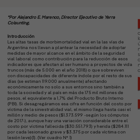
*Por Alejandro E. Marenco, Director Ejecutivo de Yerra
Colsunting.
Introducción
l
Las altas tasas de morbimortalidad vial en la las vías de
ú
Argentina nos llevan a plantear la necesidad de adoptar
n
medidas de mayor alcance en el ámbito de la seguridad
s
vial laboral como contribución para la reducción de esos
indicadores que afectan al ser humano a proyectos de vida
truncos (más de 5.000 en el año 2018) o que sobreviven
a
con discapacidades de diferente índole por el resto de sus
días (se estiman 119.000 anualmente) afectando
económicamente no solo a sus entornos sino también a
toda la sociedad y al país en más de 175 mil millones de
pesos, el equivalente a 1,7% del Producto Bruto Interno
(PBI). Si desagregáramos esa cifra en función del costo por
víctima de la siniestralidad vial, el mismo llega hasta casi el
millón y medio de pesos ($1.373.599 -según los cómputos
de 2017-), aunque hay una variación considerable entre el
costo por víctima fallecida ($30.551.793) y herida ($284.111
por cada lesionado grave y $3.375 por cada víctima con
lesión leve)(1). (Ver cuadro N° 1)