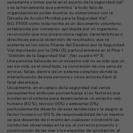
seriamente y tomar parte en el asunto de la seguridad vial”
A
y es la herramienta que permitirá “a todo tipo de
organizaciones poder mostrar su compromiso con la
E
Década de Acción Mundial para la Seguridad Vial”.
M
ISO 39001 como toda norma es un documento voluntario,
(
establecida por consenso, aprobada por un organismo
R
reconocido que nos proporciona reglas, características o
C
directrices para la obtención de resultados, que se
sustenta en los cinco Pilares del Decenio por la Seguridad
e
Vial impulsado por la ONU (3), particularmente en el Pilar 1
s
“Gestión de la Seguridad Vial”. (Ver cuadro N° 3)
Una persona fallecida en un siniestro vial no es más que un
ser sin vida, es el resultado, la concreción de una serie de
errores, fallas, dentro de un sistema complejo donde la
S
interactuación de esta persona y otros actores llevó al
fatal desenlace.
l
Usualmente, en el campo de la seguridad vial varios
»
pensamientos atribuyen porcentuales a los factores que
inciden en el sistema para desencadenar un siniestro vial:
humano (80 %), técnico (15%) y ambiental (5%);
particularmente disiento de esas tendencias y le asigno al
factor humano un 100 % de responsabilidad de los mismos
ya que depende de sí mismo (en cualquier condición) las
conductas observadas en la vía, el correcto proyecto y
construcción de las vías y los espacios de circulación, el