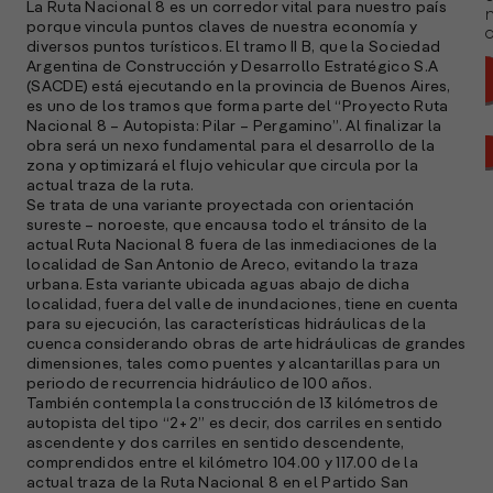
La Ruta Nacional 8 es un corredor vital para nuestro país
porque vincula puntos claves de nuestra economía y
a
diversos puntos turísticos. El tramo II B, que la Sociedad
Argentina de Construcción y Desarrollo Estratégico S.A
(SACDE) está ejecutando en la provincia de Buenos Aires,
es uno de los tramos que forma parte del “Proyecto Ruta
Nacional 8 – Autopista: Pilar – Pergamino”. Al finalizar la
obra será un nexo fundamental para el desarrollo de la
zona y optimizará el flujo vehicular que circula por la
actual traza de la ruta.
Se trata de una variante proyectada con orientación
sureste – noroeste, que encausa todo el tránsito de la
actual Ruta Nacional 8 fuera de las inmediaciones de la
localidad de San Antonio de Areco, evitando la traza
urbana. Esta variante ubicada aguas abajo de dicha
localidad, fuera del valle de inundaciones, tiene en cuenta
para su ejecución, las características hidráulicas de la
cuenca considerando obras de arte hidráulicas de grandes
dimensiones, tales como puentes y alcantarillas para un
periodo de recurrencia hidráulico de 100 años.
También contempla la construcción de 13 kilómetros de
A
autopista del tipo “2+2” es decir, dos carriles en sentido
c
ascendente y dos carriles en sentido descendente,
s
comprendidos entre el kilómetro 104.00 y 117.00 de la
a
actual traza de la Ruta Nacional 8 en el Partido San