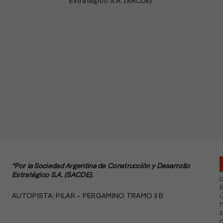
Estratégico S.A. (SACDE).
*Por la Sociedad Argentina de Construcción y Desarrollo
Estratégico S.A. (SACDE).
l
AUTOPISTA: PILAR – PERGAMINO TRAMO II B
ú
n
s