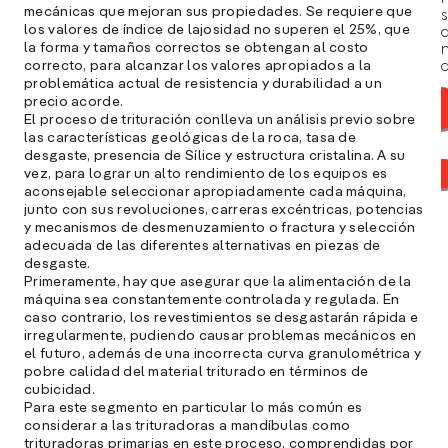
mecánicas que mejoran sus propiedades. Se requiere que
s
los valores de índice de lajosidad no superen el 25%, que
la forma y tamaños correctos se obtengan al costo
correcto, para alcanzar los valores apropiados a la
a
problemática actual de resistencia y durabilidad a un
precio acorde.
El proceso de trituración conlleva un análisis previo sobre
las características geológicas de la roca, tasa de
desgaste, presencia de Sílice y estructura cristalina. A su
vez, para lograr un alto rendimiento de los equipos es
aconsejable seleccionar apropiadamente cada máquina,
junto con sus revoluciones, carreras excéntricas, potencias
y mecanismos de desmenuzamiento o fractura y selección
adecuada de las diferentes alternativas en piezas de
desgaste.
Primeramente, hay que asegurar que la alimentación de la
máquina sea constantemente controlada y regulada. En
caso contrario, los revestimientos se desgastarán rápida e
irregularmente, pudiendo causar problemas mecánicos en
el futuro, además de una incorrecta curva granulométrica y
pobre calidad del material triturado en términos de
cubicidad.
A
Para este segmento en particular lo más común es
c
considerar a las trituradoras a mandíbulas como
s
trituradoras primarias en este proceso, comprendidas por