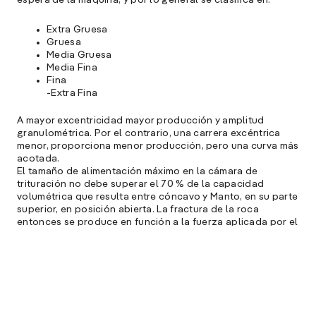
Extra Gruesa
Gruesa
Media Gruesa
Media Fina
Fina
-Extra Fina
A mayor excentricidad mayor producción y amplitud
granulométrica. Por el contrario, una carrera excéntrica
menor, proporciona menor producción, pero una curva más
acotada.
El tamaño de alimentación máximo en la cámara de
trituración no debe superar el 70 % de la capacidad
volumétrica que resulta entre cóncavo y Manto, en su parte
superior, en posición abierta. La fractura de la roca
entonces se produce en función a la fuerza aplicada por el
conjunto excéntrico sobre un plano resultante del perfil de
las piezas de desgaste dentro de la cámara sobre el
cóncavo, con un movimiento en revolución inscripto de
forma sensiblemente hiperbólica ejecutado por el manto.
CÁMARA DE TRITURACIÓN EXTRAGRUESA
-La zona de trituración debe ser bien corta y menos