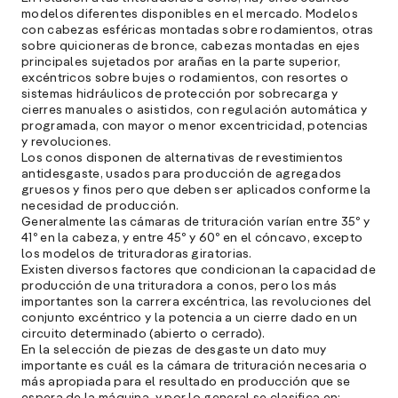
e
modelos diferentes disponibles en el mercado. Modelos
s
con cabezas esféricas montadas sobre rodamientos, otras
sobre quicioneras de bronce, cabezas montadas en ejes
principales sujetados por arañas en la parte superior,
excéntricos sobre bujes o rodamientos, con resortes o
S
sistemas hidráulicos de protección por sobrecarga y
l
cierres manuales o asistidos, con regulación automática y
programada, con mayor o menor excentricidad, potencias
»
y revoluciones.
Los conos disponen de alternativas de revestimientos
antidesgaste, usados para producción de agregados
gruesos y finos pero que deben ser aplicados conforme la
necesidad de producción.
Generalmente las cámaras de trituración varían entre 35º y
41º en la cabeza, y entre 45º y 60º en el cóncavo, excepto
los modelos de trituradoras giratorias.
Existen diversos factores que condicionan la capacidad de
producción de una trituradora a conos, pero los más
importantes son la carrera excéntrica, las revoluciones del
conjunto excéntrico y la potencia a un cierre dado en un
circuito determinado (abierto o cerrado).
En la selección de piezas de desgaste un dato muy
importante es cuál es la cámara de trituración necesaria o
más apropiada para el resultado en producción que se
espera de la máquina, y por lo general se clasifica en: