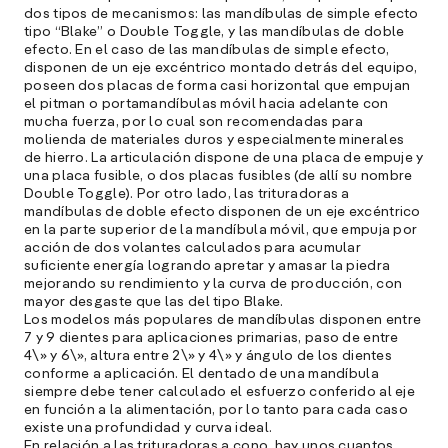
dos tipos de mecanismos: las mandíbulas de simple efecto
a
tipo “Blake” o Double Toggle, y las mandíbulas de doble
efecto. En el caso de las mandíbulas de simple efecto,
e
disponen de un eje excéntrico montado detrás del equipo,
f
poseen dos placas de forma casi horizontal que empujan
p
el pitman o portamandíbulas móvil hacia adelante con
e
mucha fuerza, por lo cual son recomendadas para
D
molienda de materiales duros y especialmente minerales
de hierro. La articulación dispone de una placa de empuje y
l
una placa fusible, o dos placas fusibles (de allí su nombre
M
Double Toggle). Por otro lado, las trituradoras a
e
mandíbulas de doble efecto disponen de un eje excéntrico
p
en la parte superior de la mandíbula móvil, que empuja por
acción de dos volantes calculados para acumular
l
suficiente energía logrando apretar y amasar la piedra
mejorando su rendimiento y la curva de producción, con
A
mayor desgaste que las del tipo Blake.
Los modelos más populares de mandíbulas disponen entre
E
7 y 9 dientes para aplicaciones primarias, paso de entre
4\» y 6\», altura entre 2\» y 4\» y ángulo de los dientes
M
conforme a aplicación. El dentado de una mandíbula
(
siempre debe tener calculado el esfuerzo conferido al eje
R
en función a la alimentación, por lo tanto para cada caso
C
existe una profundidad y curva ideal.
En relación a las trituradoras a cono, hay unos cuantos