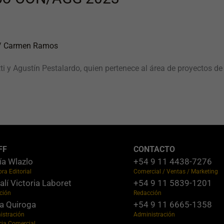
/
Carmen Ramos
tti y Agustín Pestalardo, quien pertenece al área de proyectos
FF
CONTACTO
ía Wlazlo
+54 9 11 4438-7276
ora Editorial
Comercial / Ventas / Marketing
lí Victoria Laboret
+54 9 11 5839-1201
ción
Redacción
a Quiroga
+54 9 11 6665-1358
istración
Administración
cia Comercial