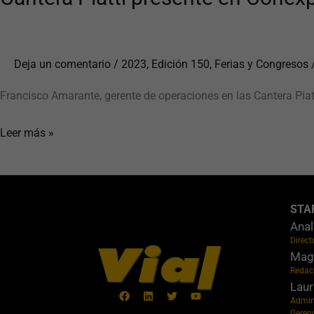
Deja un comentario
/
2023
,
Edición 150
,
Ferias y Congresos
Francisco Amarante, gerente de operaciones en las Cantera Pia
Leer más »
STA
Anal
Direct
Maga
Redac
Laur
Admin
Geren