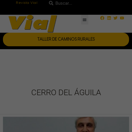
Ir
Revista Vial
Buscar
Buscar
al
Facebook
Linkedin
Twitter
Yout
contenido
TALLER DE CAMINOS RURALES
CERRO DEL ÁGUILA
Entrevista
al