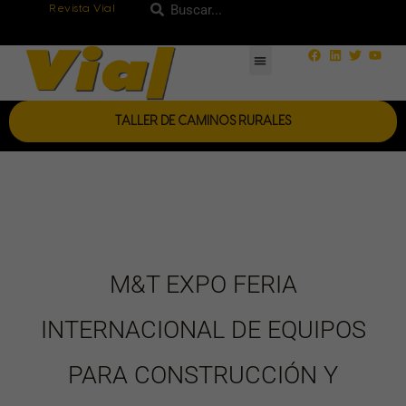
Ir
Revista Vial
Buscar
Buscar
al
Facebook
Linkedin
Twitter
Yout
contenido
TALLER DE CAMINOS RURALES
M&T EXPO FERIA
INTERNACIONAL DE EQUIPOS
PARA CONSTRUCCIÓN Y