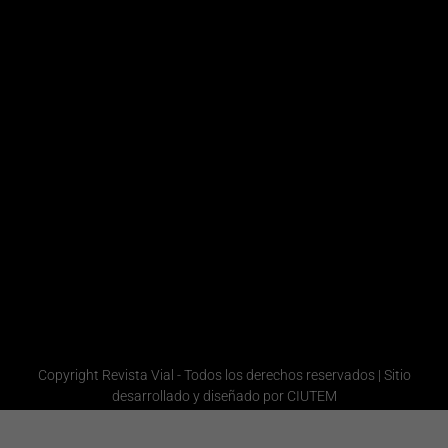
7276
Magalí
Comercial
Victoria
/ Ventas /
Marketing
Laboret
+54 9
Redacción
11
Laura
5839-
Quiroga
Administración
1201
Gerencia
Redacción
Comercial
+54 9 11
6665-
1358
Administración
Copyright Revista Vial - Todos los derechos reservados | Sitio
desarrollado y diseñado por CIUTEM