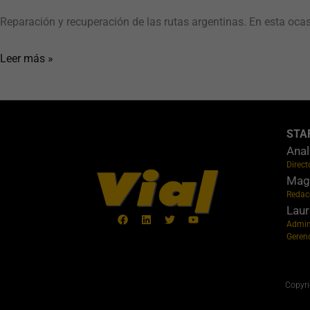
Reparación y recuperación de las rutas argentinas. En esta ocasi
Leer más »
STA
Anal
Direct
Maga
Redac
Laur
Admin
Geren
Facebook
Linkedin
Twitter
Youtube
Copyri