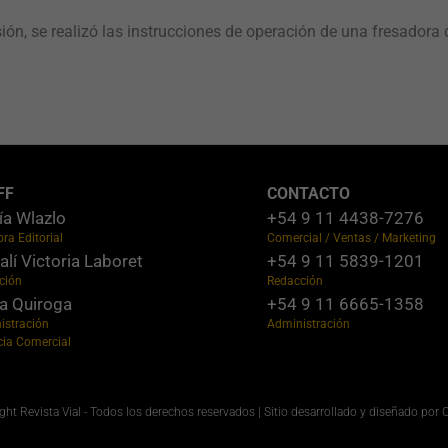
ón, se realizó las instrucciones de operación de una fresadora d
FF
CONTACTO
ía Wlazlo
+54 9 11 4438-7276
ora Editorial
Comercial / Ventas / Marketing
lí Victoria Laboret
+54 9 11 5839-1201
ción
Redacción
a Quiroga
+54 9 11 6665-1358
istración
Administración
cia Comercial
ght Revista Vial - Todos los derechos reservados | Sitio desarrollado y diseñado por