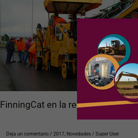
de
las
rutas
de
Tandil
FinningCat en la recuperación de l
Deja un comentario
/
2017
,
Novedades
/
Super User