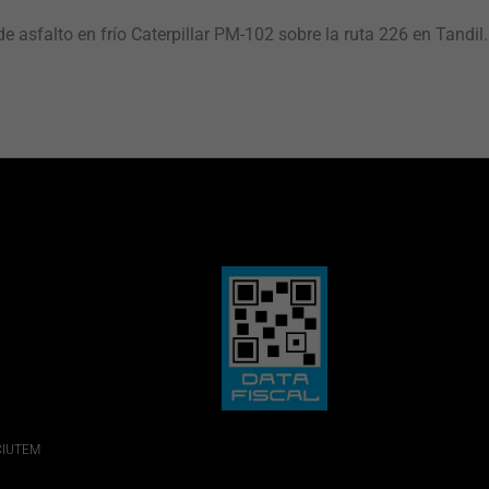
e asfalto en frío Caterpillar PM-102 sobre la ruta 226 en Tandil.
 CIUTEM