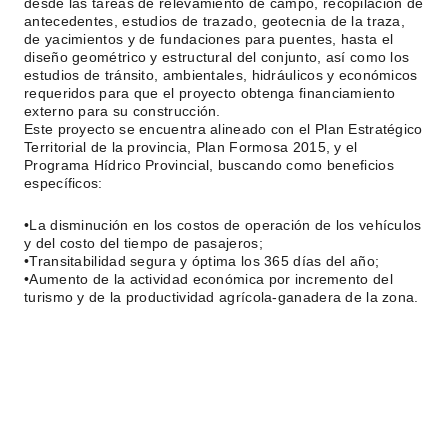
desde las tareas de relevamiento de campo, recopilación de
antecedentes, estudios de trazado, geotecnia de la traza,
de yacimientos y de fundaciones para puentes, hasta el
diseño geométrico y estructural del conjunto, así como los
estudios de tránsito, ambientales, hidráulicos y económicos
requeridos para que el proyecto obtenga financiamiento
externo para su construcción.
Este proyecto se encuentra alineado con el Plan Estratégico
Territorial de la provincia, Plan Formosa 2015, y el
Programa Hídrico Provincial, buscando como beneficios
específicos:
•La disminución en los costos de operación de los vehículos
y del costo del tiempo de pasajeros;
•Transitabilidad segura y óptima los 365 días del año;
•Aumento de la actividad económica por incremento del
turismo y de la productividad agrícola-ganadera de la zona.
*El Ing. Bruno Agosta es Coordinador de Proyectos de
Ingeniería de la firma AC&A S.A. y Profesor Asistente UCA-
UBA.
FICHA TÉCNICA
Nombre de la obra:
Proyecto de pavimentación, puentes y