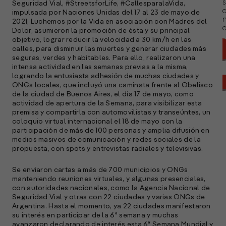
s
Seguridad Vial, #StreetsforLife, #CallesparalaVida,
impulsada por Naciones Unidas del 17 al 23 de mayo de
2021, Luchemos por la Vida en asociación con Madres del
a
Dolor, asumieron la promoción de ésta y su principal
objetivo, lograr reducir la velocidad a 30 km/h en las
calles, para disminuir las muertes y generar ciudades más
seguras, verdes y habitables. Para ello, realizaron una
intensa actividad en las semanas previas a la misma,
logrando la entusiasta adhesión de muchas ciudades y
ONGs locales, que incluyó una caminata frente al Obelisco
de la ciudad de Buenos Aires, el día 17 de mayo, como
actividad de apertura de la Semana, para visibilizar esta
premisa y compartirla con automovilistas y transeúntes, un
coloquio virtual internacional el 18 de mayo con la
participación de más de 100 personas y amplia difusión en
medios masivos de comunicación y redes sociales de la
propuesta, con spots y entrevistas radiales y televisivas.
Se enviaron cartas a más de 700 municipios y ONGs
manteniendo reuniones virtuales, y algunas presenciales,
con autoridades nacionales, como la Agencia Nacional de
Seguridad Vial y otras con 22 ciudades y varias ONGs de
A
Argentina. Hasta el momento, ya 22 ciudades manifestaron
c
su interés en participar de la 6ª semana y muchas
s
avanzaron declarando de interés esta 6ª Semana Mundial y