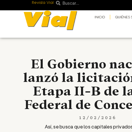
Revista Vial
Buscar
Ir
Buscar
al
INICIO
QUIÉNES
contenido
El Gobierno nac
lanzó la licitació
Etapa II-B de l
Federal de Conce
12/02/2026
Así, se busca que los capitales privad