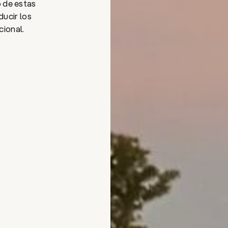
o de estas
ducir los
cional.