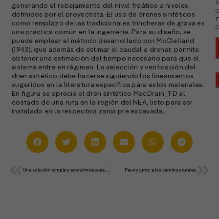
s
generando el rebajamiento del nivel freático a niveles
definidos por el proyectista. El uso de drenes sintéticos
como remplazo de las tradicionales trincheras de grava es
a
una práctica común en la ingeniería. Para su diseño, se
puede emplear el método desarrollado por McClelland
(1943), que además de estimar el caudal a drenar, permite
obtener una estimación del tiempo necesario para que el
sistema entre en régimen. La selección y verificación del
dren sintético debe hacerse siguiendo los lineamientos
sugeridos en la literatura específica para estos materiales.
En figura se aprecia el dren sintético MacDrain_TD al
costado de una ruta en la región del NEA, listo para ser
instalado en la respectiva zanja pre excavada.
Ant
Sig
Una solución simple y económica para los problemas de gasoil
Pauny junto a los caminos rurales
A
c
s