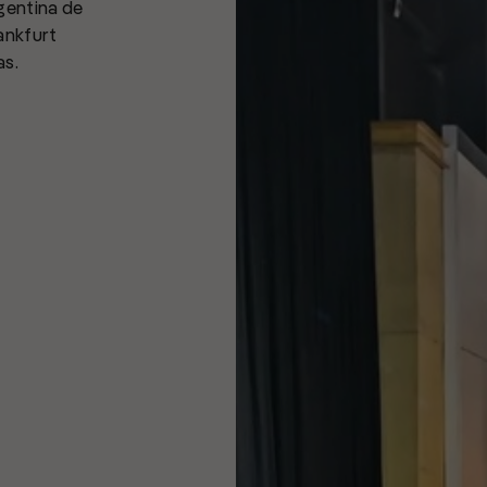
gentina de
ankfurt
as.