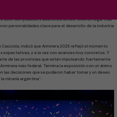
r la cantidad de visitantes, sino por el espacio que
co-expositores fueron más de 500 empresas: una
 libre. Con pasillos y auditorios llenos, tuvieron lugar más
eron personalidades clave para el desarrollo de la industria
o Cacciola, indicó que Arminera 2025 reflejó el momento
has expectativas, y a la vez con avances muy concretos. Y
arte de las provincias que están impulsando fuertemente
la Arminera más federal. Termina la exposición con un ánimo
 en las decisiones que se pudieron haber tomar y un deseo
a minería argentina”.