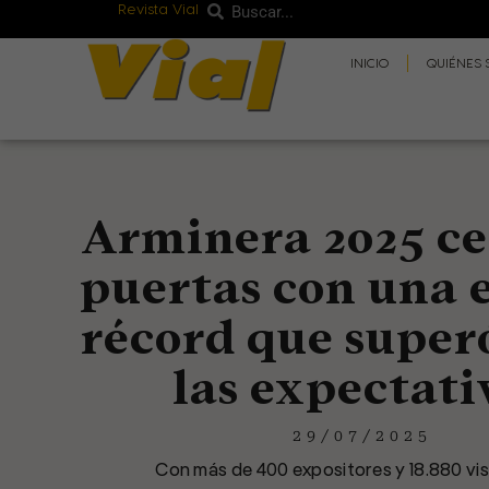
Revista Vial
Buscar
Ir
Buscar
al
INICIO
QUIÉNES
contenido
Arminera 2025 ce
puertas con una 
récord que super
las expectati
29/07/2025
Con más de 400 expositores y 18.880 visi