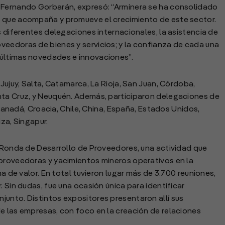
 Fernando Gorbarán, expresó: “Arminera se ha consolidado
a que acompaña y promueve el crecimiento de este sector.
s diferentes delegaciones internacionales, la asistencia de
veedoras de bienes y servicios; y la confianza de cada una
 últimas novedades e innovaciones”.
 Jujuy, Salta, Catamarca, La Rioja, San Juan, Córdoba,
nta Cruz, y Neuquén. Además, participaron delegaciones de
, Canadá, Croacia, Chile, China, España, Estados Unidos,
iza, Singapur.
a Ronda de Desarrollo de Proveedores, una actividad que
 proveedoras y yacimientos mineros operativos en la
na de valor. En total tuvieron lugar más de 3.700 reuniones,
. Sin dudas, fue una ocasión única para identificar
unto. Distintos expositores presentaron allí sus
e las empresas, con foco en la creación de relaciones