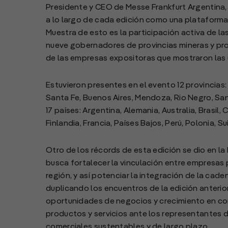
Presidente y CEO de Messe Frankfurt Argentina,
a lo largo de cada edición como una plataform
Muestra de esto es la participación activa de la
nueve gobernadores de provincias mineras y pro
de las empresas expositoras que mostraron las
Estuvieron presentes en el evento 12 provincias:
Santa Fe, Buenos Aires, Mendoza, Rio Negro, Sa
17 países: Argentina, Alemania, Australia, Brasil
Finlandia, Francia, Países Bajos, Perú, Polonia, Su
Otro de los récords de esta edición se dio en l
busca fortalecer la vinculación entre empresas
región, y así potenciar la integración de la cade
duplicando los encuentros de la edición anterior
oportunidades de negocios y crecimiento en conj
productos y servicios ante los representantes d
comerciales sustentables y de largo plazo.