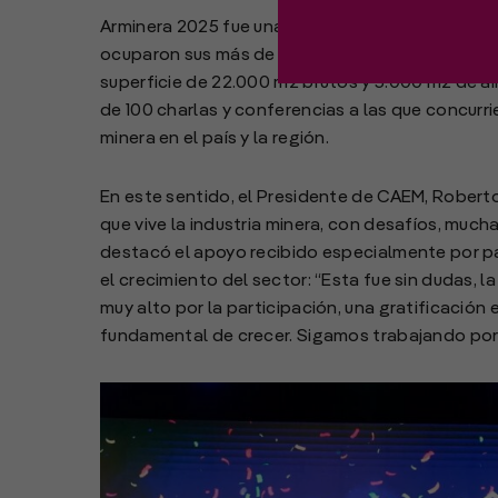
Arminera 2025 fue una edición récord. No solo po
ocuparon sus más de 400 expositores que con 
superficie de 22.000 m2 brutos y 3.000 m2 de aire
de 100 charlas y conferencias a las que concurri
minera en el país y la región.
En este sentido, el Presidente de CAEM, Robert
que vive la industria minera, con desafíos, muc
destacó el apoyo recibido especialmente por p
el crecimiento del sector: “Esta fue sin dudas, 
muy alto por la participación, una gratificación
fundamental de crecer. Sigamos trabajando por l