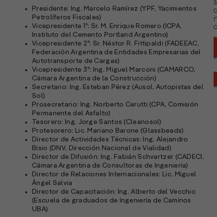
s
Presidente: Ing. Marcelo Ramírez (YPF, Yacimientos
Petrolíferos Fiscales)
Vicepresidente 1º: Sr. M. Enrique Romero (ICPA,
a
Instituto del Cemento Portland Argentino)
Vicepresidente 2º: Sr. Néstor R. Fittipaldi (FADEEAC,
Federación Argentina de Entidades Empresarias del
Autotransporte de Cargas)
Vicepresidente 3º: Ing. Miguel Marconi (CAMARCO,
Cámara Argentina de la Construcción)
Secretario: Ing. Esteban Pérez (Ausol, Autopistas del
Sol)
Prosecretario: Ing. Norberto Cerutti (CPA, Comisión
Permanente del Asfalto)
Tesorero: Ing. Jorge Santos (Cleanosol)
Protesorero: Lic. Mariano Barone (Glassbeads)
Director de Actividades Técnicas: Ing. Alejandro
Bisio (DNV, Dirección Nacional de Vialidad)
Director de Difusión: Ing. Fabián Schvartzer (CADECI,
Cámara Argentina de Consultoras de Ingeniería)
Director de Relaciones Internacionales: Lic. Miguel
Àngel Salvia
A
Director de Capacitación: Ing. Alberto del Vecchio
c
(Escuela de graduados de Ingeniería de Caminos
s
UBA)