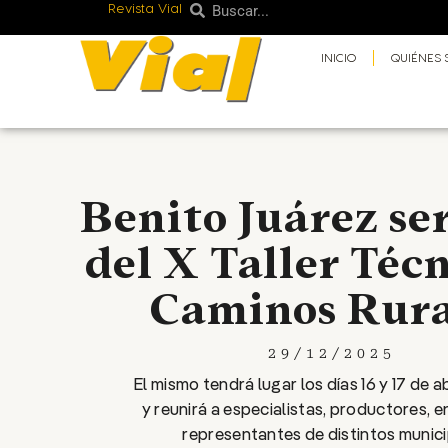
Revista Vial
Buscar
Ir
Buscar
al
INICIO
QUIÉNES
contenido
Benito Juárez se
del X Taller Téc
Caminos Rura
29/12/2025
El mismo tendrá lugar los días 16 y 17 de a
y reunirá a especialistas, productores, 
representantes de distintos munici