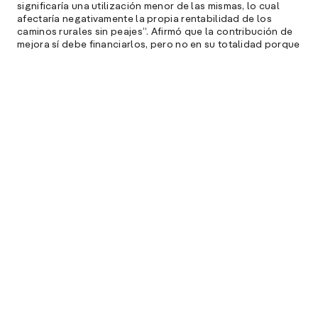
significaría una utilización menor de las mismas, lo cual
afectaría negativamente la propia rentabilidad de los
caminos rurales sin peajes”. Afirmó que la contribución de
mejora sí debe financiarlos, pero no en su totalidad porque
“aquellas externalidades de red justifican que sea el erario
público quien también contribuya al financiamiento”.
Por último, abordó el tema del modelo de gestión a utilizar
para la construcción de los caminos rurales. Indicó que “de
ser ejecutados, los mismos deben desarrollarse mediante
un modelo de gestión correcto”. En este sentido, mencionó
el sugerido hace algunas décadas por el Sr. Guillermo
Laura como una variante de las ideas hoy muy populares
de las PPP (Participación Público Privada). “El
procedimiento es simple: la obra es licitada, adjudicada y
construida. Durante esta construcción no se adelanta
(certifica) nada. El financiamiento es proveído enteramente
por el constructor según las diferentes fuentes que logre
conseguir. Una vez terminada y certificada su calidad, se
paga en su totalidad. Las ventajas de este sencillo modelo
son inmensas”, destacó. Y citó cuatro:
1)-
La selección del contratista atraviesa un doble filtro: el
usual del Estado y el que ejerce el banco que presta