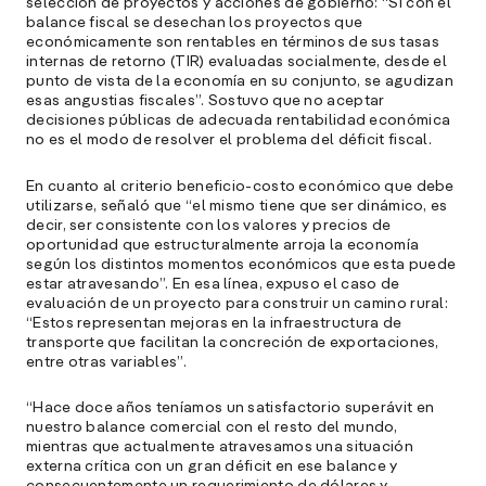
selección de proyectos y acciones de gobierno: “Si con el
balance fiscal se desechan los proyectos que
económicamente son rentables en términos de sus tasas
internas de retorno (TIR) evaluadas socialmente, desde el
punto de vista de la economía en su conjunto, se agudizan
esas angustias fiscales”. Sostuvo que no aceptar
decisiones públicas de adecuada rentabilidad económica
no es el modo de resolver el problema del déficit fiscal.
En cuanto al criterio beneficio-costo económico que debe
A
utilizarse, señaló que “el mismo tiene que ser dinámico, es
c
decir, ser consistente con los valores y precios de
s
oportunidad que estructuralmente arroja la economía
según los distintos momentos económicos que esta puede
a
estar atravesando”. En esa línea, expuso el caso de
evaluación de un proyecto para construir un camino rural:
e
“Estos representan mejoras en la infraestructura de
f
transporte que facilitan la concreción de exportaciones,
p
entre otras variables”.
e
D
“Hace doce años teníamos un satisfactorio superávit en
nuestro balance comercial con el resto del mundo,
l
mientras que actualmente atravesamos una situación
M
externa crítica con un gran déficit en ese balance y
e