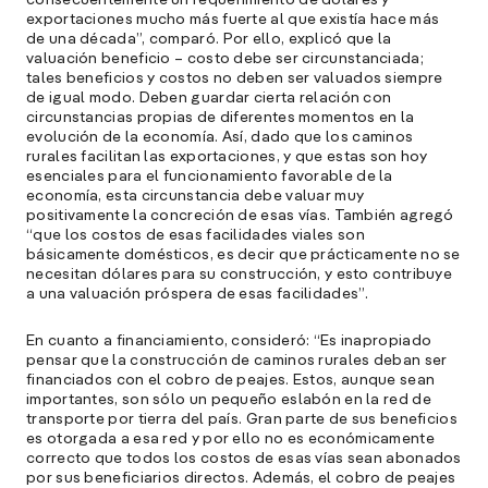
consecuentemente un requerimiento de dólares y
p
exportaciones mucho más fuerte al que existía hace más
de una década”, comparó. Por ello, explicó que la
l
valuación beneficio – costo debe ser circunstanciada;
tales beneficios y costos no deben ser valuados siempre
A
de igual modo. Deben guardar cierta relación con
circunstancias propias de diferentes momentos en la
E
evolución de la economía. Así, dado que los caminos
M
rurales facilitan las exportaciones, y que estas son hoy
(
esenciales para el funcionamiento favorable de la
R
economía, esta circunstancia debe valuar muy
C
positivamente la concreción de esas vías. También agregó
“que los costos de esas facilidades viales son
e
básicamente domésticos, es decir que prácticamente no se
necesitan dólares para su construcción, y esto contribuye
s
a una valuación próspera de esas facilidades”.
En cuanto a financiamiento, consideró: “Es inapropiado
S
pensar que la construcción de caminos rurales deban ser
financiados con el cobro de peajes. Estos, aunque sean
l
importantes, son sólo un pequeño eslabón en la red de
»
transporte por tierra del país. Gran parte de sus beneficios
es otorgada a esa red y por ello no es económicamente
correcto que todos los costos de esas vías sean abonados
por sus beneficiarios directos. Además, el cobro de peajes