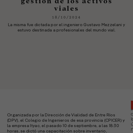
gestión de los activos
viales
18/10/2024
La misma fue dictada por el ingeniero Gustavo Mezzelani y
estuvo destinada a profesionales del mundo vial.
Organizada por la Dirección de Vialidad de Entre Ríos
l
(DPV), el Colegio de Ingenieros de esa provincia (CPICER) y
ú
la empresa Ityac, el pasado 10 de septiembre, a las 18:30
n
horas, se dictó una capacitación sobre inventario,