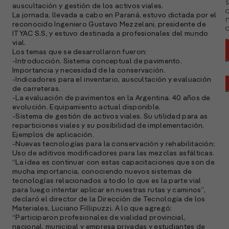
s
auscultación y gestión de los activos viales.
La jornada, llevada a cabo en Paraná, estuvo dictada por el
reconocido Ingeniero Gustavo Mezzelani, presidente de
a
ITYAC S.S, y estuvo destinada a profesionales del mundo
vial.
Los temas que se desarrollaron fueron:
-Introducción. Sistema conceptual de pavimento.
Importancia y necesidad de la conservación.
-Indicadores para el inventario, auscultación y evaluación
de carreteras.
-La evaluación de pavimentos en la Argentina. 40 años de
evolución. Equipamiento actual disponible.
-Sistema de gestión de activos viales. Su utilidad para as
reparticiones viales y su posibilidad de implementación.
Ejemplos de aplicación.
-Nuevas tecnologías para la conservación y rehabilitación:
Uso de aditivos modificadores para las mezclas asfálticas.
“La idea es continuar con estas capacitaciones que son de
mucha importancia, conociendo nuevos sistemas de
tecnologías relacionados a todo lo que es la parte vial
para luego intentar aplicar en nuestras rutas y caminos”,
declaró el director de la Dirección de Tecnología de los
A
Materiales, Luciano Fillipuzzi. A lo que agregó:
c
“Participaron profesionales de vialidad provincial,
s
nacional, municipal y empresa privadas y estudiantes de