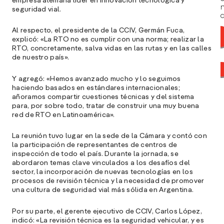
empresa alemana líder en innovación tecnológica y
seguridad vial.
a
Al respecto, el presidente de la CCIV, Germán Fuca,
explicó: «La RTO no es cumplir con una norma; realizar la
RTO, concretamente, salva vidas en las rutas y en las calles
de nuestro país».
Y agregó: «Hemos avanzado mucho y lo seguimos
haciendo basados en estándares internacionales;
añoramos compartir cuestiones técnicas y del sistema
para, por sobre todo, tratar de construir una muy buena
red de RTO en Latinoamérica».
La reunión tuvo lugar en la sede de la Cámara y contó con
la participación de representantes de centros de
inspección de todo el país. Durante la jornada, se
abordaron temas clave vinculados a los desafíos del
sector, la incorporación de nuevas tecnologías en los
procesos de revisión técnica y la necesidad de promover
A
una cultura de seguridad vial más sólida en Argentina.
c
s
Por su parte, el gerente ejecutivo de CCIV, Carlos López,
a
indicó: «La revisión técnica es la seguridad vehicular, y es