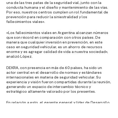
una de las tres patas de la seguridad vial, junto con la
e
conducta humana y el diseño y mantenimiento de las vías.
f
Por eso, nuestros centros cumplen un rol fundamental de
p
prevención para reducir la siniestralidad y los
e
fallecimientos viales».
D
«Los fallecimientos viales en Argentina alcanzan números
l
que son récord en comparación con otros países. De
M
manera que cualquier inversión en prevención, en este
e
caso en seguridad vehicular, es un ahorro de recursos
p
enorme y es agregar calidad de vida a nuestra sociedad»,
analizó López.
l
DEKRA, con presencia en más de 60 países, ha sido un
A
actor central en el desarrollo de normas y estándares
internacionales en materia de seguridad vehicular. Su
E
experiencia y visión fueron compartidas durante la reunión,
M
generando un espacio de intercambio técnico y
(
estratégico altamente valorado por los presentes.
R
C
En relación a esto, el gerente general y líder de Desarrollo
de Nuevos Negocios para América Latina de la firma
e
DEKRA, Julio Rodríguez, puso en relieve la importancia de
s
la seguridad vial mientras que precisó: «Nuestra empresa