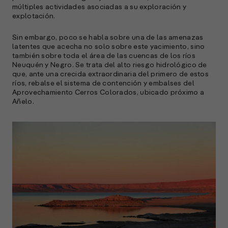
múltiples actividades asociadas a su exploración y
explotación.
Sin embargo, poco se habla sobre una de las amenazas
latentes que acecha no solo sobre este yacimiento, sino
también sobre toda el área de las cuencas de los ríos
Neuquén y Negro. Se trata del alto riesgo hidrológico de
que, ante una crecida extraordinaria del primero de estos
A
ríos, rebalse el sistema de contención y embalses del
c
Aprovechamiento Cerros Colorados, ubicado próximo a
s
Añelo.
a
e
f
p
e
D
l
M
e
p