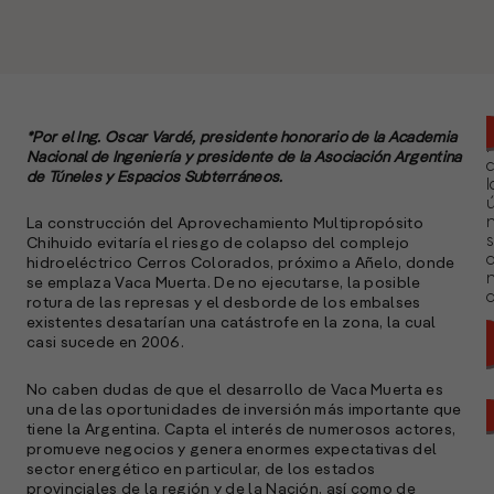
*Por el Ing. Oscar Vardé, presidente honorario de la Academia
Nacional de Ingeniería y presidente de la Asociación Argentina
de Túneles y Espacios Subterráneos.
l
ú
n
La construcción del Aprovechamiento Multipropósito
s
Chihuido evitaría el riesgo de colapso del complejo
hidroeléctrico Cerros Colorados, próximo a Añelo, donde
se emplaza Vaca Muerta. De no ejecutarse, la posible
a
rotura de las represas y el desborde de los embalses
existentes desatarían una catástrofe en la zona, la cual
casi sucede en 2006.
No caben dudas de que el desarrollo de Vaca Muerta es
una de las oportunidades de inversión más importante que
tiene la Argentina. Capta el interés de numerosos actores,
promueve negocios y genera enormes expectativas del
sector energético en particular, de los estados
provinciales de la región y de la Nación, así como de