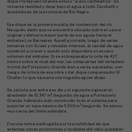
dique Portezuelo Grande estuvo “a dos centímetros” de
volverse realidad y dejar bajo el agua a todo Cipolletti y
alrededores de la provincia de Río Negro.
Ese dique es la primera muralla de contención del río
Neuquén, dado que se encuentra ubicado sobre el cauce
original y deriva la mayor parte de sus aguas hacia el
embalse Los Barreales. Aquella jornada, luego de varias
semanas con lluvias y nevadas intensas, el caudal de agua
comenzó a crecer y quedó solo disponible un escaso
volumen del embalse. Si se sobrepasaba la cota de 427
metros sobre el nivel del mar, las compuertas del vertedero
frontal de Portezuelo Grande iban a verse superadas, con
riesgo de rotura de esa obra y del dique compensador El
Chañar, lo que causaría una tragedia aguas abajo.
Se calcula que entre ese día y el siguiente ingresaron
3
alrededor de 10.347 m
/segundo de agua a Portezuelo
Grande, habiendo sido construido todo el sistema para
3
soportar un tope máximo de 11.500 m
/segundo. Se estuvo
muy cerca del límite admisible.
Fue una tensa madrugada por la posibilidad de que
extensas zonas productivas y ciudades del valle quedaran