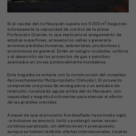
l
A
3
Si el caudal del río Neuquén supera los 11.000 m
/segundo
E
sobrepasaría la capacidad de control de la presa
M
Portezuelo Grande, lo que implicaría el anegamiento de
(
amplias superficies, arrasaría los valles y generaría
R
enormes pérdidas humanas, ambientales, productivas y
C
económicas en general. Están en peligro ciudades, cultivos
y el desarrollo de los proyectos de gas y petróleo
asentados en zonas potencialmente inundables.
e
s
Esta tragedia se evitaría con la construcción del complejo
Aprovechamiento Multipropósito Chihuido I. El proyecto
comprende una presa de envergadura y un embalse de
S
retención, localizado aguas arriba del río Neuquén, con
capacidad y magnitud suficientes para atenuar el efecto
l
de las grandes crecidas.
»
A pesar de que el proyecto fue diseñado hace medio siglo
–e inclusive se anunció, licitó y postergó varias veces–
continúa paralizado, sin definiciones ni presupuesto,
aunque se habían recibido ofertas internacionales, locales