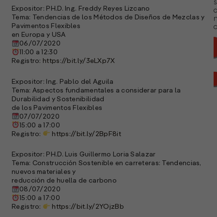
s
Expositor: PH.D. Ing. Freddy Reyes Lizcano
Tema: Tendencias de los Métodos de Diseños de Mezclas y
Pavimentos Flexibles
a
en Europa y USA
06/07/2020
11:00 a 12:30
Registro:
https://bit.ly/3eLXp7X
Expositor: Ing. Pablo del Aguila
Tema: Aspectos fundamentales a considerar para la
Durabilidad y Sostenibilidad
de los Pavimentos Flexibles
07/07/2020
15:00 a 17:00
Registro:
https://bit.ly/2BpF8it
Expositor: PH.D. Luis Guillermo Loria Salazar
Tema: Construcción Sostenible en carreteras: Tendencias,
nuevos materiales y
reducción de huella de carbono
08/07/2020
A
15:00 a 17:00
c
Registro:
https://bit.ly/2YOjzBb
s