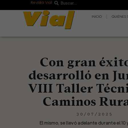
Revista Vial
Buscar
Ir
Buscar
al
INICIO
QUIÉNES
contenido
Con gran éxito
desarrolló en Ju
VIII Taller Técn
Caminos Rura
30/07/2025
El mismo, se llevó adelante durante el 10 y