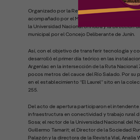
Organizado por la Revista Vial se realizó en Juní
acompañado por el Ministerio de Desarrollo Agrar
la Universidad Nacional Unnoba y la Dirección d
municipal por el Concejo Deliberante de Junín.
Así, con el objetivo de transferir tecnología y c
desarrolló el primer día teórico en las instalaci
Argenlac en la intersección de la Ruta Nacional 
pocos metros del cauce del Río Salado. Por su pa
en el establecimiento “El Laurel” sito en la cole
255.
Del acto de apertura participaron el intendente d
infraestructura en conectividad y trabajo rural 
Sosa; el rector de la Universidad Nacional del N
Guillermo Tamarit; el Director de la Sociedad Ru
Palazón y la directora de la Revista Vial, Analía 