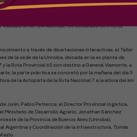
n el VIII Taller Técnico de Caminos Rurales. El evento fue
io de la provincia de Buenos Aires; el Municipio de Junín,
e Vialidad de la PBA. Además, fue declarado de interés
onocimiento a través de disertaciones interactivas, el Taller
ones de la sede de la Unnoba, ubicada en la ex planta de
7 y la Ruta Provincial 65 con destino a General Viamonte, a
rte, la parte práctica se concretó por la mañana del día 11
ctora de la Autopista de la Ruta Nacional 7 a la altura del km
e Junín, Pablo Petrecca; el Director Provincial logística,
del Ministerio de Desarrollo Agrario, Jonathan Sánchez
oroeste de la Provincia de Buenos Aires (Unnoba),
ral Argentina y Coordinación de la Infraestructura, Tomás
Wlazlo.