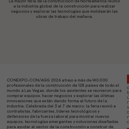
La mayor feria de la construcción de Norteamérica reunió
a la industria global de la construcción para realizar
negocios y explorar las tecnologías que moldearán las
obras de trabajo del mañana.
CONEXPO-CON/AGG 2026 atrajo a más de 140.000
profesionales de la construcción de 128 países de todo el
mundo a Las Vegas, donde los asistentes se reunieron para
l
comprar equipos, hacer negocios y explorar las últimas
ú
innovaciones que están dando forma al futuro de la
n
industria. Celebrada del 3 al 7 de marzo, la feria reunió a
s
contratistas, fabricantes, líderes tecnológicos y
defensores de la fuerza laboral para mostrar nuevos
equipos, tecnologías emergentes y soluciones diseñadas
a
para ayudar al sector de la construcción a construir de