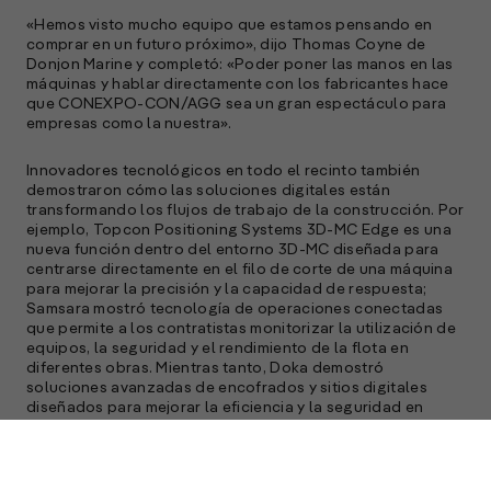
«Hemos visto mucho equipo que estamos pensando en
comprar en un futuro próximo», dijo Thomas Coyne de
Donjon Marine y completó: «Poder poner las manos en las
máquinas y hablar directamente con los fabricantes hace
que CONEXPO-CON/AGG sea un gran espectáculo para
empresas como la nuestra».
Innovadores tecnológicos en todo el recinto también
demostraron cómo las soluciones digitales están
transformando los flujos de trabajo de la construcción. Por
ejemplo, Topcon Positioning Systems 3D-MC Edge es una
nueva función dentro del entorno 3D-MC diseñada para
centrarse directamente en el filo de corte de una máquina
para mejorar la precisión y la capacidad de respuesta;
Samsara mostró tecnología de operaciones conectadas
que permite a los contratistas monitorizar la utilización de
equipos, la seguridad y el rendimiento de la flota en
diferentes obras. Mientras tanto, Doka demostró
soluciones avanzadas de encofrados y sitios digitales
diseñados para mejorar la eficiencia y la seguridad en
infraestructuras complejas y proyectos de construcción.
Por su parte, el líder en equipos compactos Bobcat