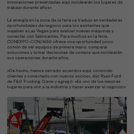
innovaciones presentadas aquí moldearán los lugares de
e
trabajo durante años».
D
La energía en la zona de la feria se tradujo en verdaderas
l
oportunidades de negocio para los asistentes que
M
viajaban a Las Vegas para evaluar nuevas máquinas y
e
conectar con fabricantes. Para muchos en la feria,
p
CONEXPO-CON/AGG ofrece una oportunidad poco
común de ver equipos de primera mano, comparar
l
soluciones y tomar decisiones de compra que moldearán
sus operaciones durante años.
A
«De hecho, hemos cerrado acuerdos aquí, conocido
E
clientes y conectado con nuevos socios», dijo Ryan Ford
M
de F&G Trucking Crane y agregó: «Es uno de los mejores
(
lugares para unir a la industria y hacer avanzar el negocio».
R
C
e
s