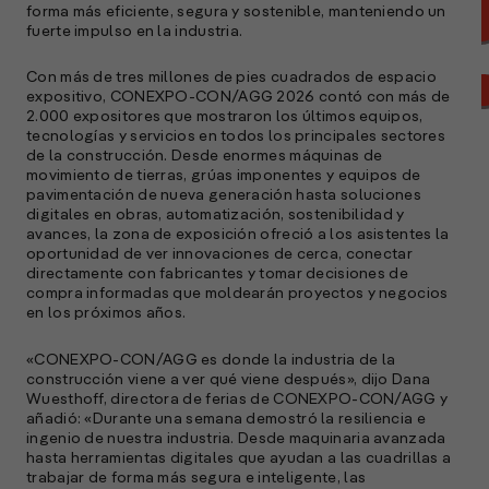
forma más eficiente, segura y sostenible, manteniendo un
fuerte impulso en la industria.
Con más de tres millones de pies cuadrados de espacio
expositivo, CONEXPO-CON/AGG 2026 contó con más de
2.000 expositores que mostraron los últimos equipos,
tecnologías y servicios en todos los principales sectores
de la construcción. Desde enormes máquinas de
movimiento de tierras, grúas imponentes y equipos de
pavimentación de nueva generación hasta soluciones
digitales en obras, automatización, sostenibilidad y
avances, la zona de exposición ofreció a los asistentes la
oportunidad de ver innovaciones de cerca, conectar
directamente con fabricantes y tomar decisiones de
compra informadas que moldearán proyectos y negocios
en los próximos años.
A
«CONEXPO-CON/AGG es donde la industria de la
c
construcción viene a ver qué viene después», dijo Dana
s
Wuesthoff, directora de ferias de CONEXPO-CON/AGG y
a
añadió: «Durante una semana demostró la resiliencia e
ingenio de nuestra industria. Desde maquinaria avanzada
e
hasta herramientas digitales que ayudan a las cuadrillas a
f
trabajar de forma más segura e inteligente, las
p