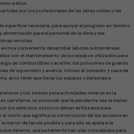
ceso a ellos.
tidas por los profesionales de las obras civiles y las
de superficie necesaria, para apoyar el progreso en término
 y alimentación para el personal de la obra y sus
s obras remotas.
, es muy conveniente desarrollar labores subterráneas
e ellos son el mantenimiento de los equipos utilizados para
e carga de combustibles y aceites, los polvorines de guarda
inas de supervisión y avance, incluso el comedor y casa de
ra, al no tener que llevar los equipos y personas a
rreteros y los túneles para actividades mineras es la
eles carreteros, se pretende que la pendiente sea la menor
por los vehículos, estos no deban esforzarse para
o el costo que significa la construcción de los accesos en
a menor distancia posible y para ello se apela a la
ículos mineros, que justamente han sido concebidos para