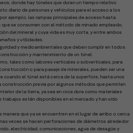
eos, donde hay túneles que duran un tiempo relativo
ito diario de personas y vehículos para el acceso a los
, por ejemplo, las rampas principales de acceso hasta
tros que se consumen con el método de minado empleado,
ión del mineral y cuya vida es muy corta, y entre ambos
amaños y utilidades.
seguridad y medioambientales que deben cumplir en todos
 construcción y mantenimiento de un túnel.
smo, tales como labores verticales o subverticales, para
 construcción o para pasaje de minerales, pueden ser una
 cuando el túnel está cerca de la superficie, hasta unos
sta construcción previa por algunos métodos que permiten
interior de la tierra, ya sea en roca dura como materiales
s trabajos están disponibles en el mercado y han sido
e manera que ya se encuentren en el lugar de arribo o cerca
lgunas veces se hacen perforaciones de diámetros alrededor
imido, electricidad, comunicaciones, agua de desagüe y