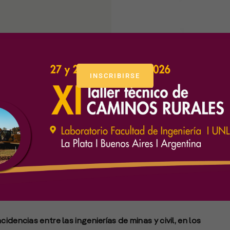
INSCRIBIRSE
minero.
idencias entre las ingenierías de minas y civil, en los