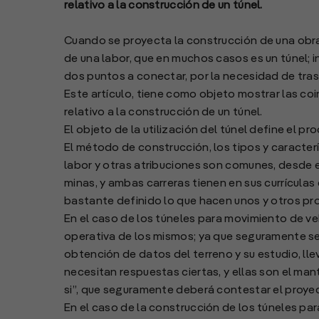
relativo a la construcción de un túnel.
Cuando se proyecta la construcción de una obra
de una labor, que en muchos casos es un túnel; in
dos puntos a conectar, por la necesidad de tras
Este artículo, tiene como objeto mostrar las coin
relativo a la construcción de un túnel.
El objeto de la utilización del túnel define el p
El método de construcción, los tipos y caracterí
labor y otras atribuciones son comunes, desde el 
minas, y ambas carreras tienen en sus currículas
bastante definido lo que hacen unos y otros pr
En el caso de los túneles para movimiento de ve
operativa de los mismos; ya que seguramente se
obtención de datos del terreno y su estudio, ll
necesitan respuestas ciertas, y ellas son el man
si”, que seguramente deberá contestar el proye
En el caso de la construcción de los túneles para