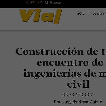
Revista Vial
Buscar
Ir
Buscar
al
INICIO
QUIÉNES
contenido
Construcción de t
encuentro de 
ingenierías de 
civil
06/05/2021
Por el Ing. de Minas, Gabriel