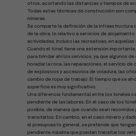
otros, acortando las distancias y tiempos de ac
Todas estas técnicas de construcción son compar
mineras.
Se comparte la definición de la infraestructura 
de la obra, lo relativo a servicios de alojamiento
actividades, incluso las recreativas, en aquella
Cuando el túnel tiene una extensión importante
para brindar ahí los servicios, ya que algunos d
horadar la roca, las reparaciones, el servicio d
de explosivos y accesorios de voladura, las ofic
cambio de ropa de trabajo. El tiempo que se ahor
superficie es muy significativo.
Una diferencia fundamental entre los túneles ca
pendiente de las labores. En el caso de los tún
posible, de manera que cuando sean recorridos 
transitarlos. En cambio, en el caso minero y dad
el presupuesto general, se pretende que tengan l
pendiente máxima que puedan transitar los veh