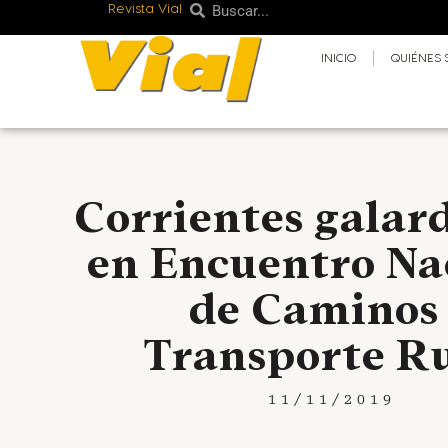
Revista Vial
Buscar
Ir
Buscar
al
INICIO
QUIÉNES
contenido
Corrientes gala
en Encuentro Na
de Caminos
Transporte R
11/11/2019