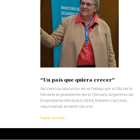
“Un país que quiera crecer”
Así cerró su alocución en el festejo por el Día de la
Minería el presidente de la Cámara Argentina de
Empresarios Mineros (CAEM), Roberto Cacciola,
resumiendo el sentir de una
Seguir leyendo »