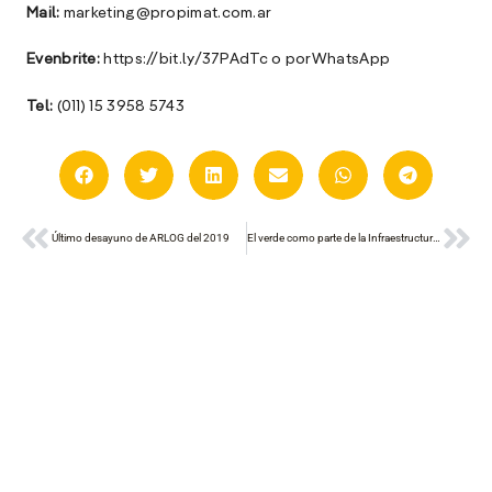
Mail:
marketing@propimat.com.ar
Evenbrite:
https://bit.ly/37PAdTc o porWhatsApp
Tel:
(011) 15 3958 5743
A
Ant
Sig
c
Último desayuno de ARLOG del 2019
El verde como parte de la Infraestructura vial
s
a
e
f
p
e
D
l
M
e
p