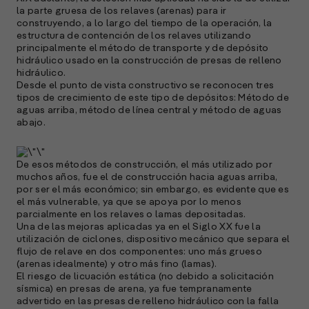
la parte gruesa de los relaves (arenas) para ir
e
construyendo, a lo largo del tiempo de la operación, la
f
estructura de contención de los relaves utilizando
p
principalmente el método de transporte y de depósito
e
hidráulico usado en la construcción de presas de relleno
D
hidráulico.
Desde el punto de vista constructivo se reconocen tres
l
tipos de crecimiento de este tipo de depósitos: Método de
M
aguas arriba, método de línea central y método de aguas
e
abajo.
p
l
De esos métodos de construcción, el más utilizado por
muchos años, fue el de construcción hacia aguas arriba,
A
por ser el más económico; sin embargo, es evidente que es
el más vulnerable, ya que se apoya por lo menos
E
parcialmente en los relaves o lamas depositadas.
M
Una de las mejoras aplicadas ya en el Siglo XX fue la
(
utilización de ciclones, dispositivo mecánico que separa el
R
flujo de relave en dos componentes: uno más grueso
C
(arenas idealmente) y otro más fino (lamas).
El riesgo de licuación estática (no debido a solicitación
e
sísmica) en presas de arena, ya fue tempranamente
s
advertido en las presas de relleno hidráulico con la falla