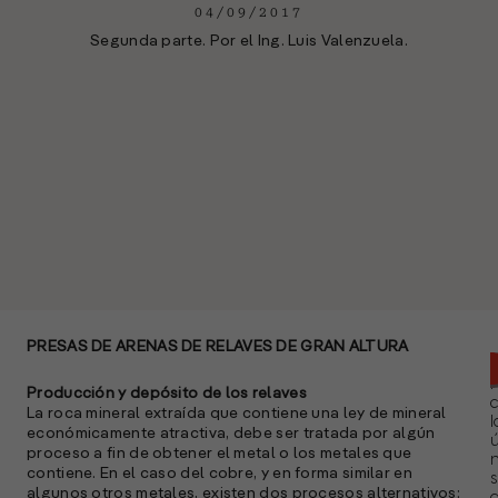
04/09/2017
Segunda parte. Por el Ing. Luis Valenzuela.
PRESAS DE ARENAS DE RELAVES DE GRAN ALTURA
Producción y depósito de los relaves
La roca mineral extraída que contiene una ley de mineral
l
económicamente atractiva, debe ser tratada por algún
ú
proceso a fin de obtener el metal o los metales que
n
contiene. En el caso del cobre, y en forma similar en
s
algunos otros metales, existen dos procesos alternativos: