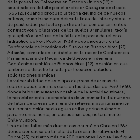
de la presa Las Calaveras en Estados Unidos [19] y
estudiado en detalle por el profesor Casagrande desde
1935 [20] cuando propuso la teoría del índice de huecos
S
críticos, como base para definir la línea de “steady state” o
de plasticidad perfecta que divide los comportamientos
l
contractivos y dilatantes de los suelos granulares, teoría
»
que aplicó al análisis de la falla de la presa de relleno
hidráulico de Fort Peck en 1938 y que discutiera en la
Conferencia de Mecánica de Suelos en Buenos Aires [21].
Además, comentada en detalle en la reciente Conferencia
Panamericana de Mecánica de Suelos e Ingeniería
Geotécnica también en Buenos Aires [22], ocasión en que
también se discutió la falla por licuación debido a
solicitaciones sísmicas.
La vulnerabilidad de este tipo de presa de arenas de
relaves quedó aún más clara en las décadas de 1950-1960,
donde hubo un aumento notable de la actividad minera,
lamentablemente acompañada de un aumento del número
de fallas de presas de arena de relaves, mayoritariamente
con construcción hacia aguas arriba y principalmente,
pero no únicamente, en países sísmicos, notoriamente
Chile y Japón.
Una de las fallas más dramáticas ocurrió en Chile en 1965,
donde por causa de la falla de la presa de relaves de El
Cobre [25] murieron más de 200 personas, lo que llevó que