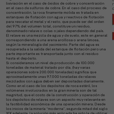
lixiviación en el caso de óxidos de cobre y concentración
en el caso de sulfuros de cobre. En el caso del proceso de
a
concentración, la roca finamente molida es tratada en
estanques de flotación con agua y reactivos de flotación
para rescatar el metal y el resto, que puede ser del orden
del 97% del volumen total, constituye un residuo,
denominado relave o colas o jales dependiendo del país.
El relave es una mezcla de agua y de suelo, este en general
correspondiendo a una arena arcillosa o arena limosa,
según la mineralogía del yacimiento. Parte del agua es
recuperada a la salida del estanque de flotación pero una
parte importante es transportada junto con el residuo
hasta el depósito.
Si consideramos un nivel de producción de 100.000
toneladas de material tratado por día, (hay varias
operaciones sobre 200.000 toneladas) significa que
aproximadamente unas 97.000 toneladas de relaves
mezclados con agua deben ser depositadas diariamente.
Como en el caso de los depósitos de roca estéril, los
volúmenes involucrados en la gran minería son de tal
A
magnitud, que el costo de la construcción y operación de
c
los depósitos de relaves son un aspecto muy relevante en
s
la factibilidad económica de una operación minera. Desde
los inicios de la minería “moderna”, segunda mitad del siglo
a
XIX adelante, la solución más aplicada ha sido la de utilizar