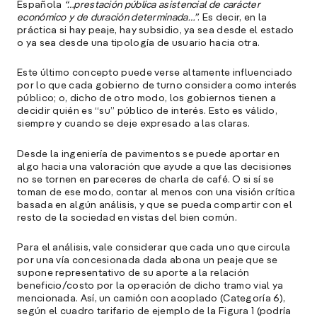
Española
“…prestación pública asistencial de carácter
económico y de duración determinada…”
. Es decir, en la
l
práctica si hay peaje, hay subsidio, ya sea desde el estado
o ya sea desde una tipología de usuario hacia otra.
A
Este último concepto puede verse altamente influenciado
E
por lo que cada gobierno de turno considera como interés
M
público; o, dicho de otro modo, los gobiernos tienen a
(
decidir quién es “su” público de interés. Esto es válido,
R
siempre y cuando se deje expresado a las claras.
C
Desde la ingeniería de pavimentos se puede aportar en
e
algo hacia una valoración que ayude a que las decisiones
s
no se tornen en pareceres de charla de café. O si sí se
toman de ese modo, contar al menos con una visión crítica
basada en algún análisis, y que se pueda compartir con el
resto de la sociedad en vistas del bien común.
S
l
Para el análisis, vale considerar que cada uno que circula
»
por una vía concesionada dada abona un peaje que se
supone representativo de su aporte a la relación
beneficio/costo por la operación de dicho tramo vial ya
mencionada. Así, un camión con acoplado (Categoría 6),
según el cuadro tarifario de ejemplo de la Figura 1 (podría