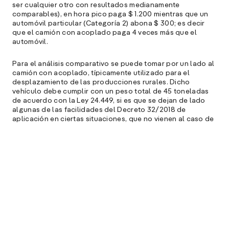
ser cualquier otro con resultados medianamente
comparables), en hora pico paga $ 1.200 mientras que un
automóvil particular (Categoría 2) abona $ 300; es decir
que el camión con acoplado paga 4 veces más que el
automóvil.
Para el análisis comparativo se puede tomar por un lado al
camión con acoplado, típicamente utilizado para el
desplazamiento de las producciones rurales. Dicho
vehículo debe cumplir con un peso total de 45 toneladas
de acuerdo con la Ley 24.449, si es que se dejan de lado
algunas de las facilidades del Decreto 32/2018 de
aplicación en ciertas situaciones, que no vienen al caso de
lo que se desea demostrar. Por el otro lado, se puede
tomar como expresión mínima de un vehículo particular a
un automóvil que desplaza 2 toneladas (para diferenciarlo
de una camioneta que podría implicar hasta 3,5 toneladas
totales).
¿Quién “subsidia” a quién con la situación así planteada, y
en qué proporción? Bueno, tal vez una herramienta útil
para valorarlo sea el modelo de AASHTO (American
Association of State Highway and Transportation Officials)
que permite hacer comparables los poderes destructivos