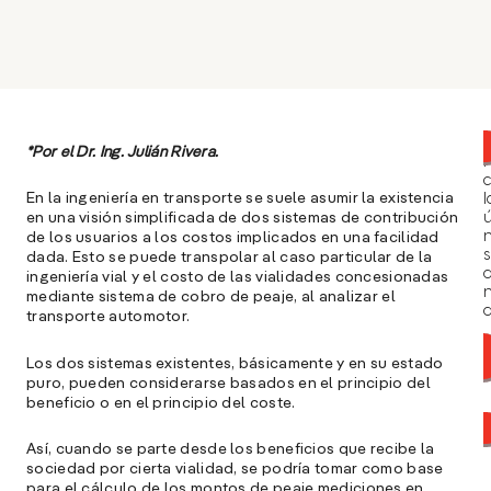
*Por el Dr. Ing. Julián Rivera.
En la ingeniería en transporte se suele asumir la existencia
l
en una visión simplificada de dos sistemas de contribución
ú
n
de los usuarios a los costos implicados en una facilidad
s
dada. Esto se puede transpolar al caso particular de la
ingeniería vial y el costo de las vialidades concesionadas
mediante sistema de cobro de peaje, al analizar el
a
transporte automotor.
Los dos sistemas existentes, básicamente y en su estado
puro, pueden considerarse basados en el principio del
beneficio o en el principio del coste.
Así, cuando se parte desde los beneficios que recibe la
sociedad por cierta vialidad, se podría tomar como base
para el cálculo de los montos de peaje mediciones en