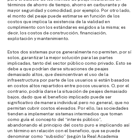
términos de ahorro de tiempo, ahorro en carburante y de
mayor seguridad y comodidad, por ejemplo. Por otro lado,
el monto del peaje puede estimarse en función de los
costos que implica la existencia de la vialidad en
cumplimiento con los estándares exigidos a la misma; es
decir, los costos de construcción, financiación,
explotación y mantenimiento.
Estos dos sistemas puros generalmente no permiten, por sí
A
solos, garantizar la mejor solución para las partes
c
implicadas, tanto del sector público como privado. Esto se
s
debe a que podrían darse situaciones de peajes
a
demasiado altos, que desincentivan el uso de la
infraestructura por parte de los usuarios si están basados
e
en costos altos repartidos entre pocos usuarios. O, por el
f
contrario, podría darse la situación de peajes demasiado
p
bajos, dado que el beneficio implicado puede ser
e
significativo de manera individual pero no general, que no
D
permitan cubrir costos elevados. Por ello, las sociedades
tienden a implementar sistemas intermedios que toman
como guía el concepto del “interés público”,
l
abandonando el principio del costo puro e implicando así
M
un término en relación con el beneficio, que se puede
e
denominar como “subsidio” (según la Real Academia
p