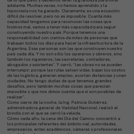
de lo que pasó y debemos tener la grandeza para mirar
s
adelante. Muchas veces, no hemos aprendido y la
hipocresía nos ha ganado. Claramente, es una ecuación
difícil de resolver, pero no es imposible. Cuanta más
capacidad tengamos para reconocer las cosas que
S
hicimos mal, vamos a tener más capacidad para seguir
construyendo nuestro país. Porque tenemos una
l
responsabilidad con cientos de miles de personas que
»
trabajan todos los días para hacer la infraestructura de la
Argentina. Esas personas son las que construyen nuestro
país cada día. Y no son sólo los operarios y obreros, sino
también los ingenieros, las secretarias, contadores,
abogados y asistentes”. Y cerró, “las obras no se pueden
interrumpir; porque las rutas salvan vidas, bajan los costos
de las logística, generan empleo, acortan distancias y unen
ciudades. No tengo dudas de que tenemos grandes
desafíos, pero también muchas cosas que parecían
imposible y que nos dimos cuenta que sí son posibles de
realizar”.
Como cierre de la noche, la Ing. Patricia Gutiérrez,
administradora general de Vialidad Nacional, realizó el
brindis con el que se cerró la velada.
Cómo cada año, la cena del Día del Camino concentró a
los principales referentes del ámbito vial, autoridades,
empresarios, entes académicos, cámaras y profesionales