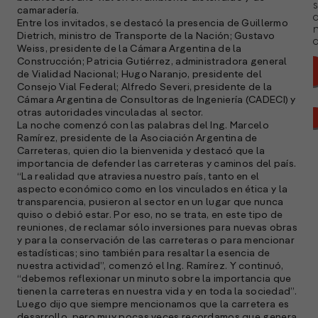
s
camaradería.
Entre los invitados, se destacó la presencia de Guillermo
Dietrich, ministro de Transporte de la Nación; Gustavo
a
Weiss, presidente de la Cámara Argentina de la
Construcción; Patricia Gutiérrez, administradora general
de Vialidad Nacional; Hugo Naranjo, presidente del
Consejo Vial Federal; Alfredo Severi, presidente de la
Cámara Argentina de Consultoras de Ingeniería (CADECI) y
otras autoridades vinculadas al sector.
La noche comenzó con las palabras del Ing. Marcelo
Ramírez, presidente de la Asociación Argentina de
Carreteras, quien dio la bienvenida y destacó que la
importancia de defender las carreteras y caminos del país.
“La realidad que atraviesa nuestro país, tanto en el
aspecto económico como en los vinculados en ética y la
transparencia, pusieron al sector en un lugar que nunca
quiso o debió estar. Por eso, no se trata, en este tipo de
reuniones, de reclamar sólo inversiones para nuevas obras
y para la conservación de las carreteras o para mencionar
estadísticas; sino también para resaltar la esencia de
nuestra actividad”, comenzó el Ing. Ramírez. Y continuó,
“debemos reflexionar un minuto sobre la importancia que
A
tienen la carreteras en nuestra vida y en toda la sociedad”.
c
Luego dijo que siempre mencionamos que la carretera es
s
desarrollo, pero muy pocas veces recordamos que genera