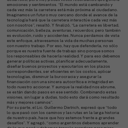
a
emociones y sentimientos. “El mundo está cambiando y
cada vez más la carretera está más próxima al ciudadano.
e
Imaginamos un futuro muy cercano donde el avance de la
f
tecnología hará que la carretera interactúe cada vez más
p
con nosotros”, resaltó. Y finalizó, “La carretera es libertad,
e
comunicación, belleza, aventuras, recuerdos; pero también
D
es evolución, ruido y accidentes. Nunca perdamos de vista
este enfoque, atravesamos la vida de muchas personas
l
con nuestro trabajo. Por eso, hay que defenderla, no sólo
M
porque es nuestra fuente de trabajo sino porque somos
e
los responsables de hacerla realidad. Y para eso debemos
generar políticas activas, planificar adecuadamente,
p
diseñar buenos proyectos y ejecutarlos en los plazos
correspondientes, ser eficientes en los costos, aplicar
l
tecnologías, disminuir la burocracia y asegurar la
financiación con una sincera autocrítica e integridad en
A
todo nuestro accionar. Y aunque la realidad nos abrume,
se están dando pasos en ese sentido. Combinando estas
E
visiones, sin lugar a dudas, todo esto dará como resultado
M
más y mejores caminos”.
(
Por su parte, el Lic. Guillermo Dietrich, expresó que “todo
R
lo que pasó con los caminos y las rutas en la larga historia
C
de nuestro país, hace que hoy estemos frente a grandes
desafíos”. Y agregó, “como argentinos debemos aprender
e