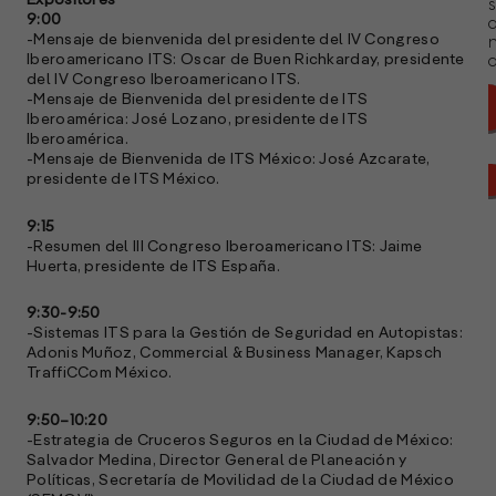
Expositores
s
9:00
-Mensaje de bienvenida del presidente del IV Congreso
Iberoamericano ITS: Oscar de Buen Richkarday, presidente
a
del IV Congreso Iberoamericano ITS.
-Mensaje de Bienvenida del presidente de ITS
Iberoamérica: José Lozano, presidente de ITS
Iberoamérica.
-Mensaje de Bienvenida de ITS México: José Azcarate,
presidente de ITS México.
9:15
-Resumen del III Congreso Iberoamericano ITS: Jaime
Huerta, presidente de ITS España.
9:30-9:50
-Sistemas ITS para la Gestión de Seguridad en Autopistas:
Adonis Muñoz, Commercial & Business Manager, Kapsch
TraffiCCom México.
9:50–10:20
A
-Estrategia de Cruceros Seguros en la Ciudad de México:
c
Salvador Medina, Director General de Planeación y
s
Políticas, Secretaría de Movilidad de la Ciudad de México