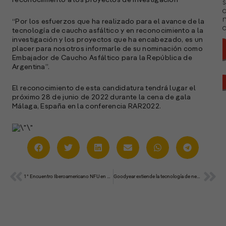
reconocimiento a los proyectos de investigación
s
“Por los esfuerzos que ha realizado para el avance de la
a
tecnología de caucho asfáltico y en reconocimiento a la
investigación y los proyectos que ha encabezado, es un
placer para nosotros informarle de su nominación como
Embajador de Caucho Asfáltico para la República de
Argentina”.
El reconocimiento de esta candidatura tendrá lugar el
próximo 28 de junio de 2022 durante la cena de gala
Málaga, España en la conferencia RAR2022.
Ant
Sig
1° Encuentro Iberoamericano NFU en Mezclas Asfálticas
Goodyear extiende la tecnología de neumáticos sin aire a robots autónomos
A
c
s