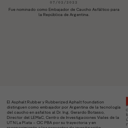
07/02/2022
Fue nominado como Embajador de Caucho Asfáltico para
la República de Argentina.
El Asphalt Rubber y Rubberized Aphalt foundation
distinguen como embajador por Argentina de la tecnología
del caucho en asfaltos al Dr. Ing. Gerardo Botasso,
l
Director del LEMaC, Centro de Investigaciones Viales de la
ú
UTN La Plata – CIC PBA por su trayectoria y en
n