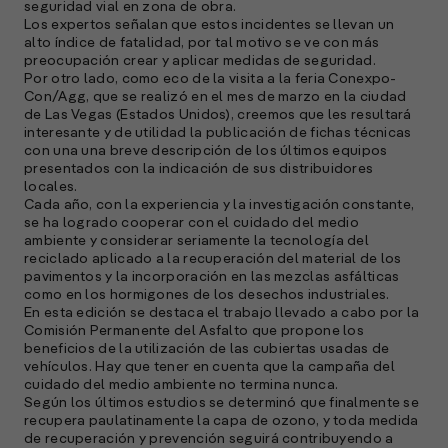
seguridad vial en zona de obra.
Los expertos señalan que estos incidentes se llevan un
alto índice de fatalidad, por tal motivo se ve con más
preocupación crear y aplicar medidas de seguridad.
Por otro lado, como eco de la visita a la feria Conexpo-
Con/Agg, que se realizó en el mes de marzo en la ciudad
de Las Vegas (Estados Unidos), creemos que les resultará
interesante y de utilidad la publicación de fichas técnicas
con una una breve descripción de los últimos equipos
presentados con la indicación de sus distribuidores
locales.
A
Cada año, con la experiencia y la investigación constante,
c
se ha logrado cooperar con el cuidado del medio
s
ambiente y considerar seriamente la tecnología del
reciclado aplicado a la recuperación del material de los
a
pavimentos y la incorporación en las mezclas asfálticas
como en los hormigones de los desechos industriales.
e
En esta edición se destaca el trabajo llevado a cabo por la
f
Comisión Permanente del Asfalto que propone los
p
beneficios de la utilización de las cubiertas usadas de
e
vehículos. Hay que tener en cuenta que la campaña del
D
cuidado del medio ambiente no termina nunca.
Según los últimos estudios se determinó que finalmente se
l
recupera paulatinamente la capa de ozono, y toda medida
M
de recuperación y prevención seguirá contribuyendo a