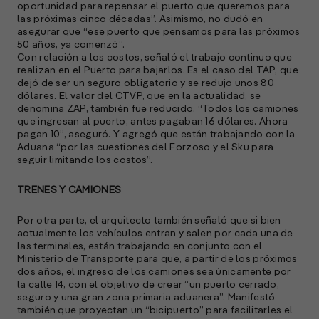
oportunidad para repensar el puerto que queremos para
f
las próximas cinco décadas”. Asimismo, no dudó en
p
asegurar que “ese puerto que pensamos para las próximos
e
50 años, ya comenzó”.
D
Con relación a los costos, señaló el trabajo continuo que
realizan en el Puerto para bajarlos. Es el caso del TAP, que
l
dejó de ser un seguro obligatorio y se redujo unos 80
M
dólares. El valor del CTVP, que en la actualidad, se
e
denomina ZAP, también fue reducido. “Todos los camiones
p
que ingresan al puerto, antes pagaban 16 dólares. Ahora
pagan 10”, aseguró. Y agregó que están trabajando con la
l
Aduana “por las cuestiones del Forzoso y el Sku para
seguir limitando los costos”.
A
TRENES Y CAMIONES
E
M
Por otra parte, el arquitecto también señaló que si bien
(
actualmente los vehículos entran y salen por cada una de
R
las terminales, están trabajando en conjunto con el
C
Ministerio de Transporte para que, a partir de los próximos
dos años, el ingreso de los camiones sea únicamente por
e
la calle 14, con el objetivo de crear “un puerto cerrado,
s
seguro y una gran zona primaria aduanera”. Manifestó
también que proyectan un “bicipuerto” para facilitarles el