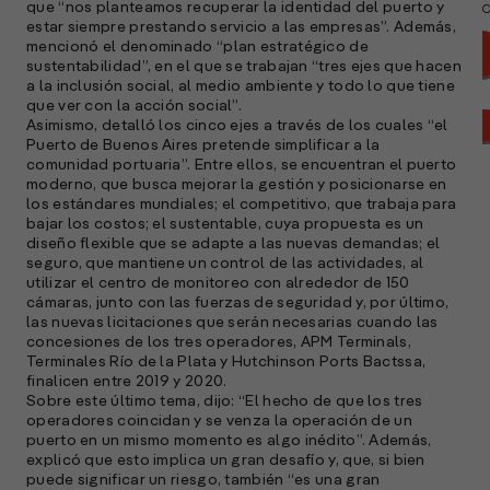
que “nos planteamos recuperar la identidad del puerto y
a
estar siempre prestando servicio a las empresas”. Además,
mencionó el denominado “plan estratégico de
sustentabilidad”, en el que se trabajan “tres ejes que hacen
a la inclusión social, al medio ambiente y todo lo que tiene
que ver con la acción social”.
Asimismo, detalló los cinco ejes a través de los cuales “el
Puerto de Buenos Aires pretende simplificar a la
comunidad portuaria”. Entre ellos, se encuentran el puerto
moderno, que busca mejorar la gestión y posicionarse en
los estándares mundiales; el competitivo, que trabaja para
bajar los costos; el sustentable, cuya propuesta es un
diseño flexible que se adapte a las nuevas demandas; el
seguro, que mantiene un control de las actividades, al
utilizar el centro de monitoreo con alrededor de 150
cámaras, junto con las fuerzas de seguridad y, por último,
las nuevas licitaciones que serán necesarias cuando las
concesiones de los tres operadores, APM Terminals,
Terminales Río de la Plata y Hutchinson Ports Bactssa,
A
finalicen entre 2019 y 2020.
c
Sobre este último tema, dijo: “El hecho de que los tres
s
operadores coincidan y se venza la operación de un
puerto en un mismo momento es algo inédito”. Además,
a
explicó que esto implica un gran desafío y, que, si bien
puede significar un riesgo, también “es una gran
e