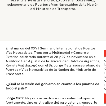
Argentina, Revista Vial dialogó con el Sr. Jorge Metz,
subsecretario de Puertos y Vías Navegables de la Nación
del Ministerio de Transporte.
En el marco del XXVII Seminario Internacional de Puertos
Vías Navegables, Transporte Multimodal y Comercio
Exterior, celebrado durante el 28 y 29 de noviembre en el
Auditorio San Agustín de la Universidad Católica Argentina,
l
Revista Vial dialogó con el Sr. Jorge Metz, subsecretario de
ú
Puertos y Vías Navegables de la Nación del Ministerio de
n
Transporte.
s
-¿Cuál es la visión del gobierno en cuanto a los puertos de
todo el país?
a
Jorge Metz:
Hay dos aspectos en los cuales trabajamos
fuertemente. Uno es el tráfico del bajo valor agregado, lo