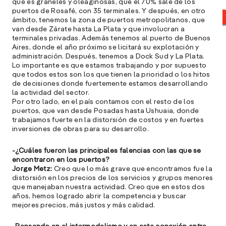
que es graneles y oleaginosas, que el 70% sale de los
puertos de Rosafé, con 35 terminales. Y después, en otro
ámbito, tenemos la zona de puertos metropolitanos, que
van desde Zárate hasta La Plata y que involucran a
terminales privadas. Además tenemos al puerto de Buenos
Aires, donde el año próximo se licitará su explotación y
administración. Después, tenemos a Dock Sud y La Plata.
Lo importante es que estamos trabajando y por supuesto
que todos estos son los que tienen la prioridad o los hitos
de decisiones donde fuertemente estamos desarrollando
la actividad del sector.
Por otro lado, en el país contamos con el resto de los
puertos, que van desde Posadas hasta Ushuaia, donde
trabajamos fuerte en la distorsión de costos y en fuertes
inversiones de obras para su desarrollo.
A
c
-¿Cuáles fueron las principales falencias con las que se
s
encontraron en los puertos?
a
Jorge Metz:
Creo que lo más grave que encontramos fue la
distorsión en los precios de los servicios y grupos menores
e
que manejaban nuestra actividad. Creo que en estos dos
f
años, hemos logrado abrir la competencia y buscar
p
mejores precios, más justos y más calidad.
e
D