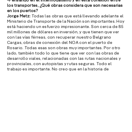
-Pensando en el intermodalismo y en esta conexión entre
los transportes, ¿Qué obras considera que son necesarias
l
en los puertos?
M
Jorge Metz:
Todas las obras que está llevando adelante el
e
Ministerio de Transporte de la Nación son importantes. Hoy
p
está haciendo un esfuerzo impresionante. Son cerca de 85
mil millones de dólares en inversión, y que tienen que ver
l
con las vías férreas, con recuperar nuestro Belgrano
Cargas, obras de conexión del NOA con el puerto de
A
Rosario. Todas esas son obras muy importantes. Por otro
lado, también todo lo que tiene que ver con las obras de
E
desarrollo viales, relacionadas con las rutas nacionales y
M
provinciales, con autopistas y rutas seguras. Todo el
trabajo es importante. No creo que en la historia de
(
Argentina haya habido un compromiso y un esfuerzo tan
R
grande como el que está haciendo el Gobierno para este
C
sector, el nuestro.
e
s
-¿Se piensan abrir nuevos puertos o nuevas terminales?
Jorge Metz
: Estamos recuperando la infraestructura de
algunos puertos que han sido abandonados en los últimos
años. Como nuevo puerto, estamos desarrollando el de Itá
S
Ibaté, en Corrientes, que tiene que ver con un mercado de
madera y arroz. Ahí estamos trabajando muy fuerte y ya
l
estamos para firmar el contrato próximamente.