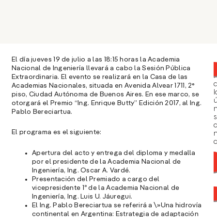
El día jueves 19 de julio a las 18:15 horas la Academia
Nacional de Ingeniería llevará a cabo la Sesión Pública
Extraordinaria. El evento se realizará en la Casa de las
Academias Nacionales, situada en Avenida Alvear 1711, 2°
l
piso, Ciudad Autónoma de Buenos Aires. En ese marco, se
ú
otorgará el Premio “Ing. Enrique Butty” Edición 2017, al Ing.
n
Pablo Bereciartua.
s
El programa es el siguiente:
a
Apertura del acto y entrega del diploma y medalla
por el presidente de la Academia Nacional de
Ingeniería, Ing. Oscar A. Vardé.
Presentación del Premiado a cargo del
vicepresidente 1º de la Academia Nacional de
Ingeniería, Ing. Luis U. Jáuregui.
El Ing. Pablo Bereciartua se referirá a \»Una hidrovía
continental en Argentina: Estrategia de adaptación