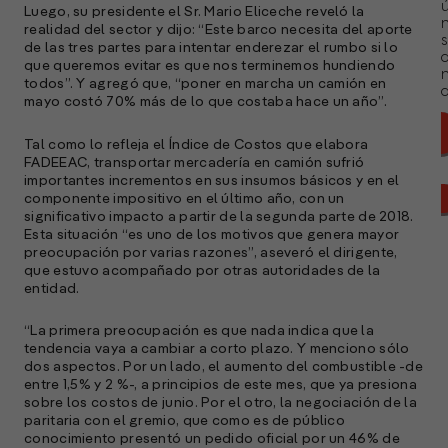
ú
Luego, su presidente el Sr. Mario Eliceche reveló la
n
realidad del sector y dijo: “
Este barco necesita del aporte
s
de las tres partes para intentar enderezar el rumbo si lo
que queremos evitar es que nos terminemos hundiendo
todos”. Y agregó que,
“p
oner en marcha un camión en
a
mayo costó 70% más de lo que costaba hace un año”.
Tal como lo refleja el Índice de Costos que elabora
FADEEAC, transportar mercadería en camión sufrió
importantes incrementos en sus insumos básicos y en el
componente impositivo en el último año, con un
significativo impacto a partir de la segunda parte de 2018.
Esta situación “es uno de los motivos que genera mayor
preocupación por varias razones”, aseveró el dirigente,
que estuvo acompañado por otras autoridades de la
entidad.
“
La primera preocupación es que nada indica que la
tendencia vaya a cambiar a corto plazo. Y menciono sólo
dos aspectos. Por un lado, el aumento del combustible -de
entre 1,5% y 2 %-, a principios de este mes, que ya presiona
sobre los costos de junio. Por el otro, la negociación de la
paritaria con el gremio, que como es de público
A
conocimiento presentó un pedido oficial por un 46% de