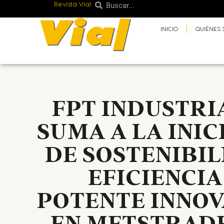
Revista Vial
Buscar
Ir
Buscar
al
INICIO
QUIÉNES
contenido
FPT INDUSTRI
SUMA A LA INIC
DE SOSTENIBIL
EFICIENCIA
POTENTE INNOV
EN METSTRADE